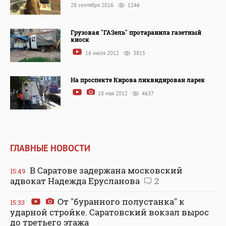
28 сентября 2016
1246
Грузовая "ГАЗель" протаранила газетный
киоск
16 июля 2012
3815
На проспекте Кирова ликвидирован ларек
18 мая 2012
4637
ГЛАВНЫЕ НОВОСТИ
В Саратове задержана московский
15:49
адвокат Надежда Ерусланова
2
От "буранного полустанка" к
15:33
ударной стройке. Саратовский вокзал вырос
до третьего этажа