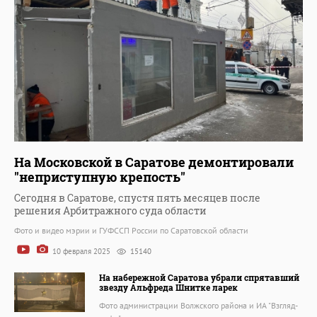
На Московской в Саратове демонтировали
"неприступную крепость"
Сегодня в Саратове, спустя пять месяцев после
решения Арбитражного суда области
Фото и видео мэрии и ГУФССП России по Саратовской области
10 февраля 2025
15140
На набережной Саратова убрали спрятавший
звезду Альфреда Шнитке ларек
Фото администрации Волжского района и ИА "Взгляд-