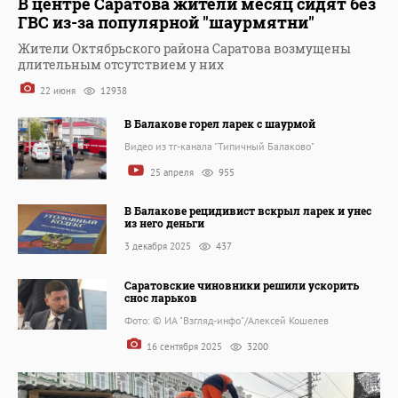
В центре Саратова жители месяц сидят без
ГВС из-за популярной "шаурмятни"
Жители Октябрьского района Саратова возмущены
длительным отсутствием у них
22 июня
12938
В Балакове горел ларек с шаурмой
Видео из тг-канала "Типичный Балаково"
25 апреля
955
В Балакове рецидивист вскрыл ларек и унес
из него деньги
3 декабря 2025
437
Саратовские чиновники решили ускорить
снос ларьков
Фото: © ИА "Взгляд-инфо"/Алексей Кошелев
16 сентября 2025
3200