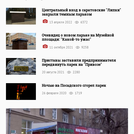
Центральный вход в саратовские "Липки"
закрыли темным ларьком
13 апреля 2022
6372
Очевидец о новом ларьке на Музейной
площади: "Какой-то ужас"
11 октября 2021
9258
Приставы заставили предпринимателя
передвинуть ларек на "Привозе"
20 августа 2021
2280
Ночью на Посадского сгорел ларек
26 февраля 2020
1719