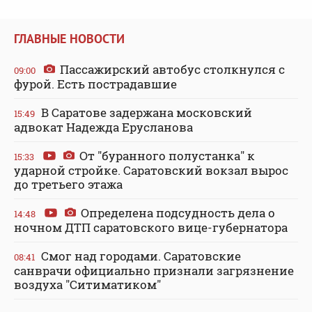
ГЛАВНЫЕ НОВОСТИ
Пассажирский автобус столкнулся с
09:00
фурой. Есть пострадавшие
В Саратове задержана московский
15:49
адвокат Надежда Ерусланова
От "буранного полустанка" к
15:33
ударной стройке. Саратовский вокзал вырос
до третьего этажа
Определена подсудность дела о
14:48
ночном ДТП саратовского вице-губернатора
Смог над городами. Саратовские
08:41
санврачи официально признали загрязнение
воздуха "Ситиматиком"