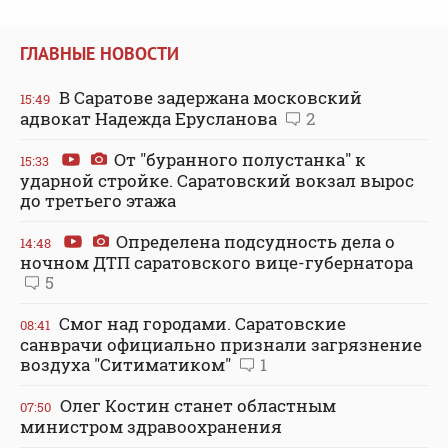
ГЛАВНЫЕ НОВОСТИ
В Саратове задержана московский
15:49
адвокат Надежда Ерусланова
2
От "буранного полустанка" к
15:33
ударной стройке. Саратовский вокзал вырос
до третьего этажа
Определена подсудность дела о
14:48
ночном ДТП саратовского вице-губернатора
5
Смог над городами. Саратовские
08:41
санврачи официально признали загрязнение
воздуха "Ситиматиком"
1
Олег Костин станет областным
07:50
министром здравоохранения