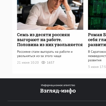
Семь из десяти россиян
Роман Б
выгорают на работе.
себя гл
Половина из них увольняется
развит
Россияне стали выгорать на работе и
В Саратовск
увольняться из-за этого чаще
межведомст
развития
21 июня 10:20
1657
3 июня 17:
Информационное агентство