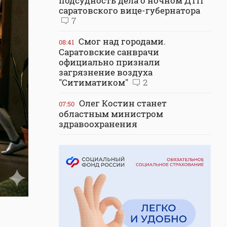
подсудность дела о ночном ДТП
саратовского вице-губернатора
7
Смог над городами.
08:41
Саратовские санврачи
официально признали
загрязнение воздуха
"Ситиматиком"
2
Олег Костин станет
07:50
областным министром
здравоохранения