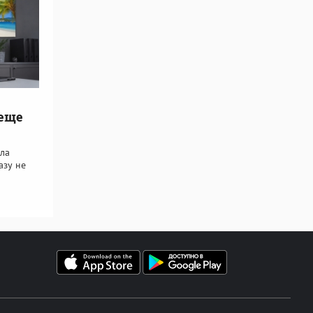
 еще
ла
азу не