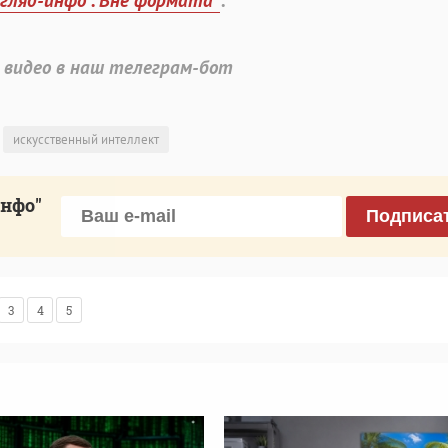
згляд-инфо". Вне формата"
:
 видео в наш телеграм-бот
искусственный интеллект
инфо"
Подписа
3
4
5