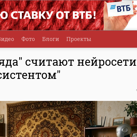
Видео
Фото
Блоги
Проекты
яда" считают нейросети
систентом"