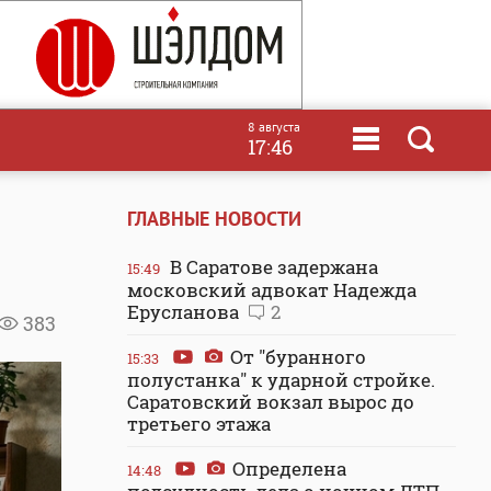
8 августа
17:46
ГЛАВНЫЕ НОВОСТИ
В Саратове задержана
15:49
московский адвокат Надежда
Ерусланова
2
383
От "буранного
15:33
полустанка" к ударной стройке.
Саратовский вокзал вырос до
третьего этажа
Определена
14:48