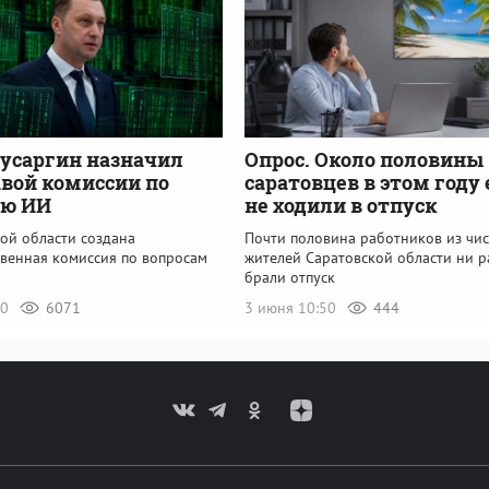
усаргин назначил
Опрос. Около половины
авой комиссии по
саратовцев в этом году
ию ИИ
не ходили в отпуск
ой области создана
Почти половина работников из чис
венная комиссия по вопросам
жителей Саратовской области ни р
брали отпуск
50
6071
3 июня 10:50
444