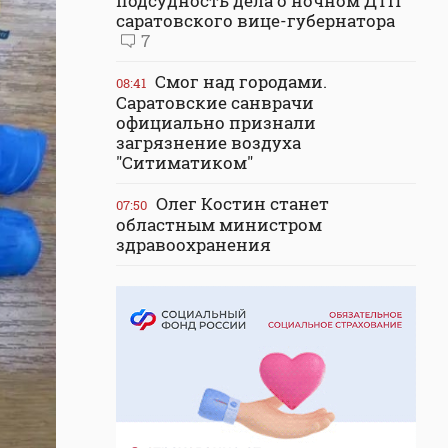
подсудность дела о ночном ДТП
саратовского вице-губернатора
7
Смог над городами.
08:41
Саратовские санврачи
официально признали
загрязнение воздуха
"Ситиматиком"
Олег Костин станет
07:50
областным министром
здравоохранения