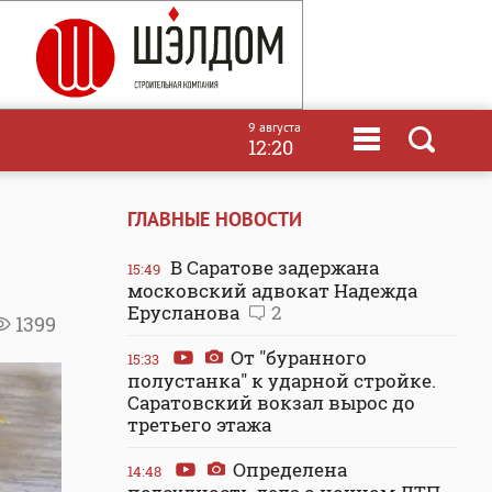
9 августа
12:20
ГЛАВНЫЕ НОВОСТИ
В Саратове задержана
15:49
московский адвокат Надежда
Ерусланова
2
1399
От "буранного
15:33
полустанка" к ударной стройке.
Саратовский вокзал вырос до
третьего этажа
Определена
14:48