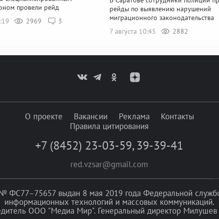
оном провели рейд
рейды по выявлению нарушений
миграционного законодательства
4:19
2969
3
7 августа 10:45
2882
О проекте
Вакансии
Реклама
Контакты
Правила цитирования
+7 (8452) 23-03-59
,
39-39-41
red.vzsar@gmail.com
№ ФС77–75657 выдан 8 мая 2019 года Федеральной службой
информационных технологий и массовых коммуникаций.
едитель ООО "Медиа Мир". Генеральный директор Милушев 