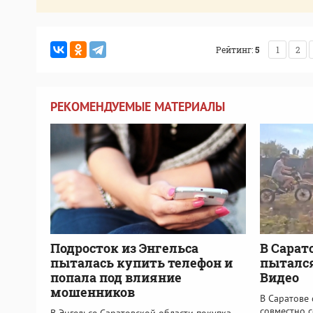
Рейтинг:
5
1
2
РЕКОМЕНДУЕМЫЕ МАТЕРИАЛЫ
Подросток из Энгельса
В Сарат
пыталась купить телефон и
пытался
попала под влияние
Видео
мошенников
В Саратове
совместно 
В Энгельсе Саратовской области покупка