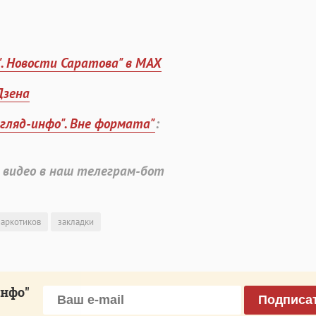
". Новости Саратова" в MAX
Дзена
згляд-инфо". Вне формата"
:
 видео в наш телеграм-бот
наркотиков
закладки
инфо"
Подписа