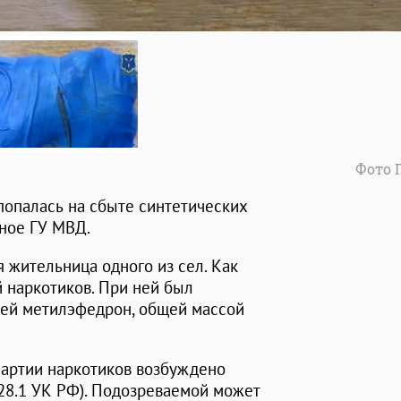
Фото 
попалась на сбыте синтетических
ьное ГУ МВД.
 жительница одного из сел. Как
й наркотиков. При ней был
щей метилэфедрон, общей массой
партии наркотиков возбуждено
ст. 228.1 УК РФ). Подозреваемой может