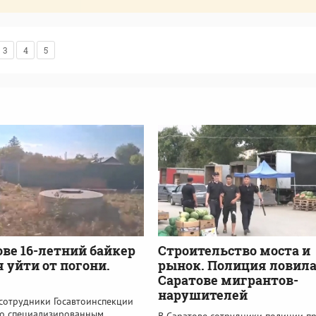
3
4
5
ове 16-летний байкер
Строительство моста и
 уйти от погони.
рынок. Полиция ловила
Саратове мигрантов-
нарушителей
 сотрудники Госавтоинспекции
со специализированным
В Саратове сотрудники полиции п