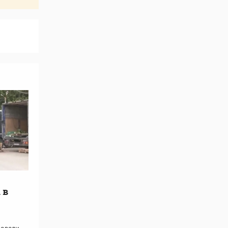
 в
ровели