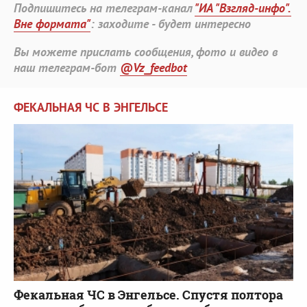
Подпишитесь на телеграм-канал
"ИА "Взгляд-инфо".
Вне формата"
: заходите - будет интересно
Вы можете прислать сообщения, фото и видео в
наш телеграм-бот
@Vz_feedbot
ФЕКАЛЬНАЯ ЧС В ЭНГЕЛЬСЕ
Фекальная ЧС в Энгельсе. Спустя полтора