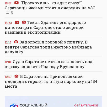
"Проскочишь - съедят сразу!".
18:01
Саратовцы часами стоят в очередях на АЗС
3
Текст. Здание легендарного
14:53
кинотеатра в Саратове стало жертвой
кампании экспроприации
За волосы и головой о плитку. В
12:15
центре Саратова толпа жестоко избивала
девушку
Суд в Саратове не стал заключать под
11:18
стражу адвоката Надежду Ерусланову
В Саратове на Привокзальной
10:07
площади откроют платную парковку на 134
места