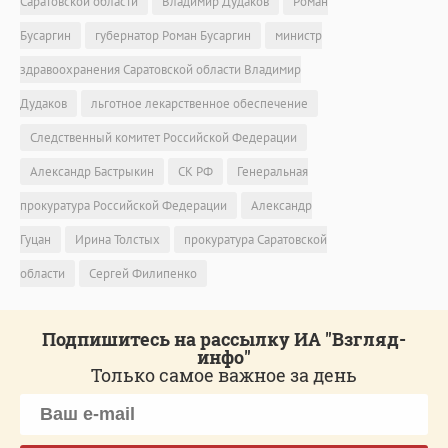
Саратовской области
Владимир Дудаков
Роман
Бусаргин
губернатор Роман Бусаргин
министр
здравоохранения Саратовской области Владимир
Дудаков
льготное лекарственное обеспечение
Следственный комитет Российской Федерации
Александр Бастрыкин
СК РФ
Генеральная
прокуратура Российской Федерации
Александр
Гуцан
Ирина Толстых
прокуратура Саратовской
области
Сергей Филипенко
Подпишитесь на рассылку ИА "Взгляд-
инфо"
Только самое важное за день