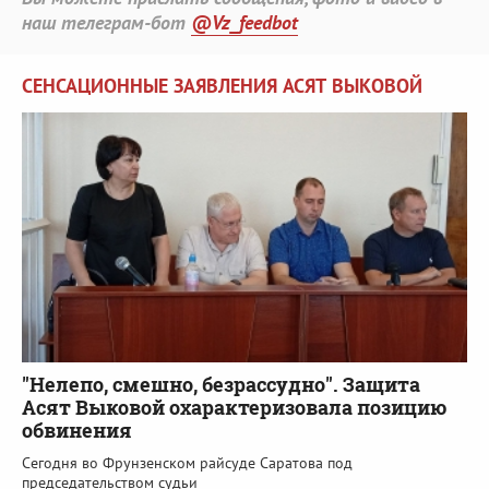
наш телеграм-бот
@Vz_feedbot
СЕНСАЦИОННЫЕ ЗАЯВЛЕНИЯ АСЯТ ВЫКОВОЙ
"Нелепо, смешно, безрассудно". Защита
Асят Выковой охарактеризовала позицию
обвинения
Сегодня во Фрунзенском райсуде Саратова под
председательством судьи