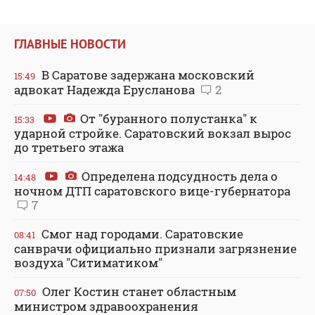
ГЛАВНЫЕ НОВОСТИ
В Саратове задержана московский
15:49
адвокат Надежда Ерусланова
2
От "буранного полустанка" к
15:33
ударной стройке. Саратовский вокзал вырос
до третьего этажа
Определена подсудность дела о
14:48
ночном ДТП саратовского вице-губернатора
7
Смог над городами. Саратовские
08:41
санврачи официально признали загрязнение
воздуха "Ситиматиком"
Олег Костин станет областным
07:50
министром здравоохранения