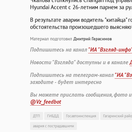
Чкалова столкнулись Changan под управ
Hyundai Accent с 26-летним парнем за ру
В результате аварии водитель "китайца" 
обстоятельства произошедшего выясняютс
Материал подготовил
Дмитрий Герасимов
Подпишитесь на канал
"ИА "Взгляд-инфо
Новости "Взгляда" доступны и в канале
Подпишитесь на телеграм-канал
"ИА "В
заходите - будет интересно
Вы можете прислать сообщения, фото и
@Vz_feedbot
ДТП
ГИБДД
Госавтоинспекция
Гагаринский рай
авария с пострадавшими