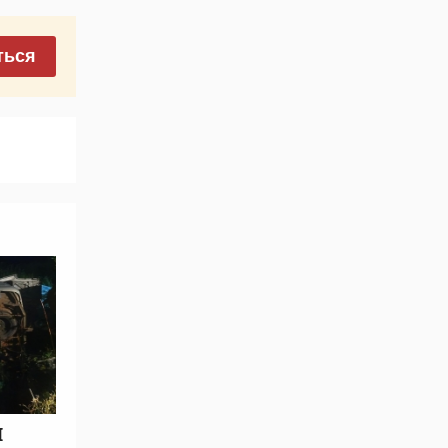
ться
П