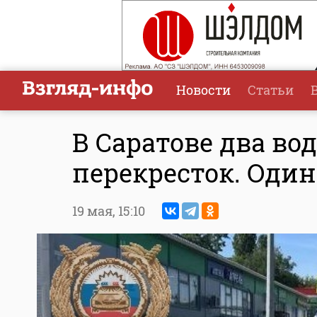
Новости
Статьи
В Саратове два во
перекресток. Один
19 мая,
15:10