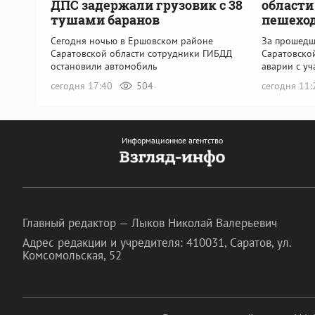
ДПС задержали грузовик с 38
области
тушами баранов
пешехо
Сегодня ночью в Ершовском районе
За прошедш
Саратовской области сотрудники ГИБДД
Саратовско
остановили автомобиль
аварии с у
сегодня 17:40
504
сегодня 11
Информационное агентство
Главный редактор — Лыков Николай Валерьевич
Адрес редакции и учредителя: 410031, Саратов, ул.
Комсомольская, 52