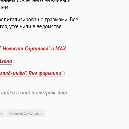
лением 67-летнего мужчины и
лем.
госпитализирован с травмами. Все
я, уточнили в ведомстве.
". Новости Саратова" в MAX
Дзена
згляд-инфо". Вне формата"
:
 видео в наш телеграм-бот
он
поселок Соколовый