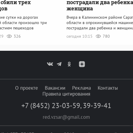
 сбили трех
пострадали два ребенка
дов
женщина
ие сутки на дорогах
Вчера в Калининском районе Сара
й области произошло три
области в опрокинувшейся машине
частием пешеходов
пострадали два ребенка и женщин
:29
326
сегодня 10:15
780
О проекте
Вакансии
Реклама
Контакты
Правила цитирования
+7 (8452) 23-03-59
,
39-39-41
red.vzsar@gmail.com