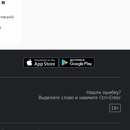
 и
товской
а
Нашли ошибку?
Выделите слово и нажмите Ctrl+Enter
18+