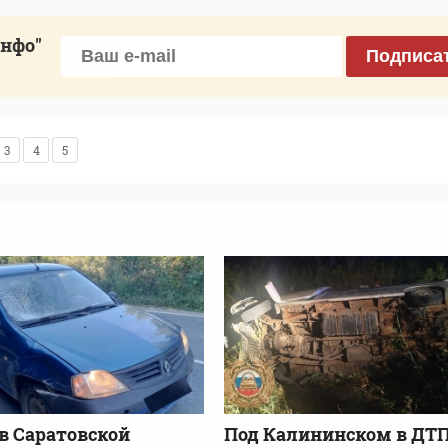
инфо"
Подписа
3
4
5
 в Саратовской
Под Калининском в ДТ