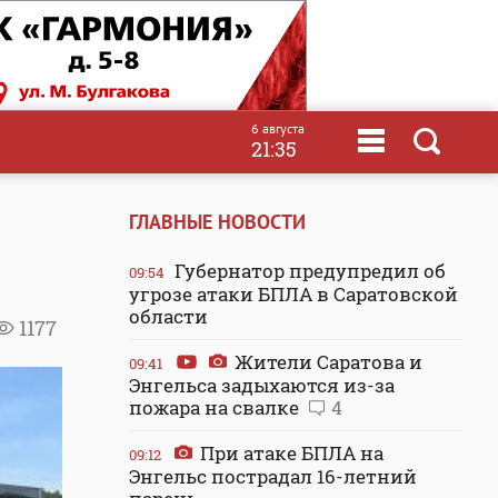
6 августа
21:35
ГЛАВНЫЕ НОВОСТИ
Губернатор предупредил об
09:54
угрозе атаки БПЛА в Саратовской
области
1177
Жители Саратова и
09:41
Энгельса задыхаются из-за
пожара на свалке
4
При атаке БПЛА на
09:12
Энгельс пострадал 16-летний