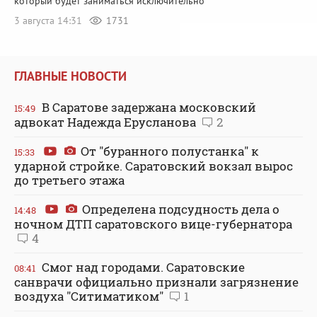
который будет заниматься исключительно
3 августа 14:31
1731
ГЛАВНЫЕ НОВОСТИ
В Саратове задержана московский
15:49
адвокат Надежда Ерусланова
2
От "буранного полустанка" к
15:33
ударной стройке. Саратовский вокзал вырос
до третьего этажа
Определена подсудность дела о
14:48
ночном ДТП саратовского вице-губернатора
4
Смог над городами. Саратовские
08:41
санврачи официально признали загрязнение
воздуха "Ситиматиком"
1