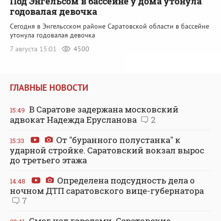
Под Энгельсом в бассейне у дома утонула
годовалая девочка
Сегодня в Энгельсском районе Саратовской области в бассейне
утонула годовалая девочка
7 августа 15:01
4500
ГЛАВНЫЕ НОВОСТИ
В Саратове задержана московский
15:49
адвокат Надежда Ерусланова
2
От "буранного полустанка" к
15:33
ударной стройке. Саратовский вокзал вырос
до третьего этажа
Определена подсудность дела о
14:48
ночном ДТП саратовского вице-губернатора
7
Смог над городами. Саратовские