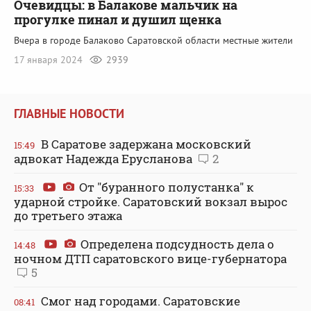
Очевидцы: в Балакове мальчик на
прогулке пинал и душил щенка
Вчера в городе Балаково Саратовской области местные жители
17 января 2024
2939
ГЛАВНЫЕ НОВОСТИ
В Саратове задержана московский
15:49
адвокат Надежда Ерусланова
2
От "буранного полустанка" к
15:33
ударной стройке. Саратовский вокзал вырос
до третьего этажа
Определена подсудность дела о
14:48
ночном ДТП саратовского вице-губернатора
5
Смог над городами. Саратовские
08:41