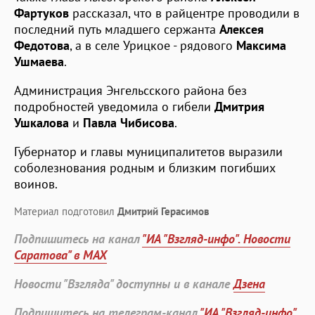
Фартуков
рассказал, что в райцентре проводили в
последний путь младшего сержанта
Алексея
Федотова
, а в селе Урицкое - рядового
Максима
Ушмаева
.
Администрация Энгельсского района без
подробностей уведомила о гибели
Дмитрия
Ушкалова
и
Павла Чибисова
.
Губернатор и главы муниципалитетов выразили
соболезнования родным и близким погибших
воинов.
Материал подготовил
Дмитрий Герасимов
Подпишитесь на канал
"ИА "Взгляд-инфо". Новости
Саратова" в MAX
Новости "Взгляда" доступны и в канале
Дзена
Подпишитесь на телеграм-канал
"ИА "Взгляд-инфо".