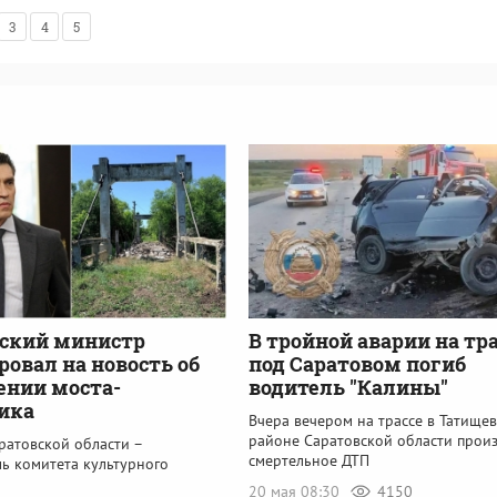
3
4
5
вский министр
В тройной аварии на тр
ровал на новость об
под Саратовом погиб
ении моста-
водитель "Калины"
ика
Вчера вечером на трассе в Татище
районе Саратовской области прои
ратовской области –
смертельное ДТП
ь комитета культурного
20 мая 08:30
4150