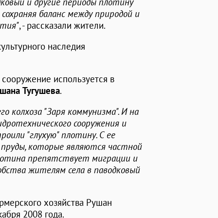
дковый и другие периоды плотину
сохраняя баланс между природой и
ятия"
, - рассказали жители.
культурного наследия
е сооружение используется в
шана Тугушева
.
 колхоза "Заря коммунизма". И на
идротехнического сооружения и
оили "глухую" плотину. С ее
 пруды, которые являются частной
плотина препятствует миграции и
обства жителям села в паводковый
ермерского хозяйства Рушан
абря 2008 года.