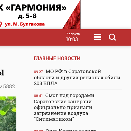
7 августа
10:03
ГЛАВНЫЕ НОВОСТИ
ы
МО РФ: в Саратовской
09:27
области и других регионах сбили
203 БПЛА
5882
Смог над городами.
08:41
Саратовские санврачи
официально признали
загрязнение воздуха
"Ситиматиком"
Олег Костин станет