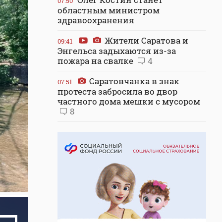
07:50
областным министром
здравоохранения
Жители Саратова и
09:41
Энгельса задыхаются из-за
пожара на свалке
4
Саратовчанка в знак
07:51
протеста забросила во двор
частного дома мешки с мусором
8