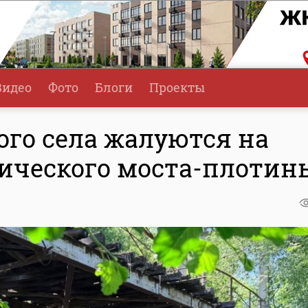
Видео
Фото
Блоги
Проекты
ого села жалуются на
ического моста-плотин