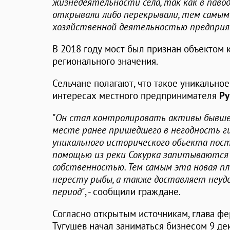
жизнедеятельности села, так как в паво
открывали либо перекрывали, тем самым 
хозяйственной деятельностью предпри
В 2018 году мост был признан объектом 
регионального значения.
Сельчане полагают, что такое уникально
интересах местного предпринимателя
Ру
"Он стал контролировать активы бывшего
месте ранее пришедшего в негодность г
уникального исторического объекта постр
помощью из реки Сокурка запитываются
собственностью. Тем самым эта новая 
нересту рыбы, а также доставляет неуд
период"
, - сообщили граждане.
Согласно открытым источникам, глава ф
Тугушев начал заниматься бизнесом 9 дек