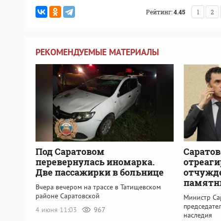
Рейтинг:
4.45
1
2
РЕКОМЕНДУЕМЫЕ МАТЕРИАЛЫ
Под Саратовом
Сарато
перевернулась иномарка.
отреаги
Две пассажирки в больнице
отчужд
памятн
Вчера вечером на трассе в Татищевском
районе Саратовской
Министр Са
председател
4 июня 11:03
967
наследия