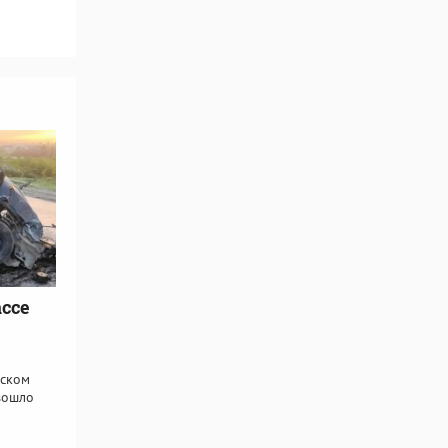
ассе
вском
зошло