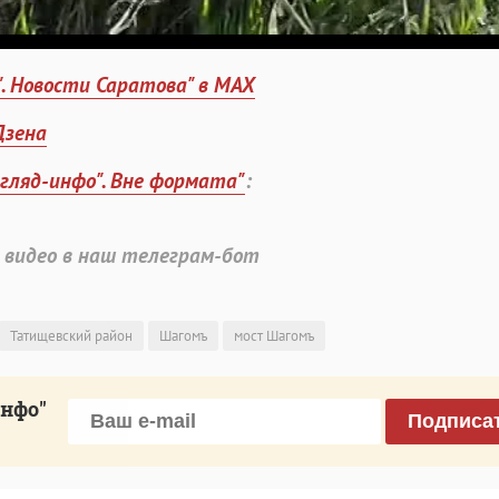
". Новости Саратова" в MAX
Дзена
згляд-инфо". Вне формата"
:
 видео в наш телеграм-бот
Татищевский район
Шагомъ
мост Шагомъ
инфо"
Подписа