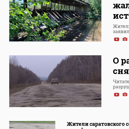
жал
ист
Жители
заяви
О р
сня
Читат
разру
Жители саратовского с