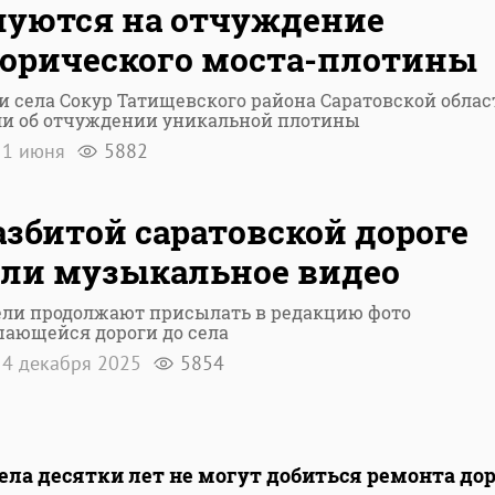
уются на отчуждение
орического моста-плотины
 села Сокур Татищевского района Саратовской облас
ли об отчуждении уникальной плотины
1 июня
5882
азбитой саратовской дороге
ли музыкальное видео
ели продолжают присылать в редакцию фото
шающейся дороги до села
4 декабря 2025
5854
ела десятки лет не могут добиться ремонта до