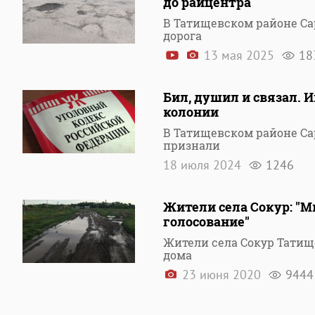
до райцентра
В Татищевском районе Са
дорога
13 мая 2025
18
Бил, душил и связал. 
колонии
В Татищевском районе Са
признали
18 июля 2024
1246
Жители села Сокур: "М
голосование"
Жители села Сокур Татищ
дома
23 июня 2020
9444