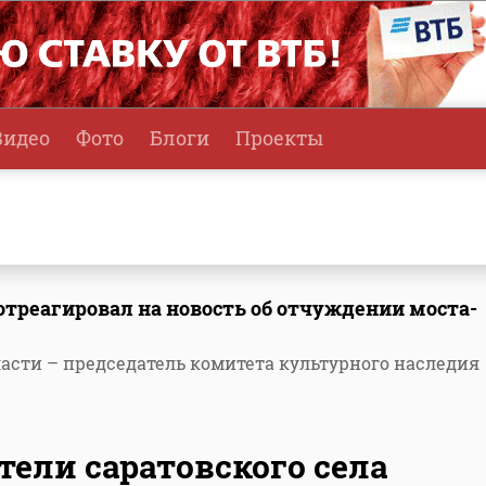
Видео
Фото
Блоги
Проекты
треагировал на новость об отчуждении моста-
асти – председатель комитета культурного наследия
ели саратовского села