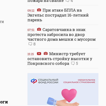
пожара на свалке
4
При атаке БПЛА на
09:12
Энгельс пострадал 16-летний
парень
ти
Саратовчанка в знак
07:51
протеста забросила во двор
частного дома мешки с мусором
8
Министр требует
15:15
остановить стройку высотки у
Покровского собора
5
роги