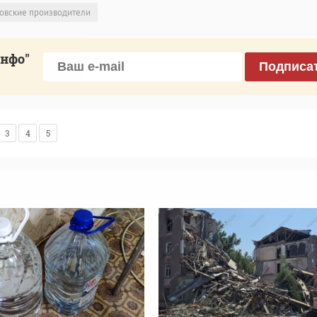
товские производители
инфо"
Подписа
3
4
5