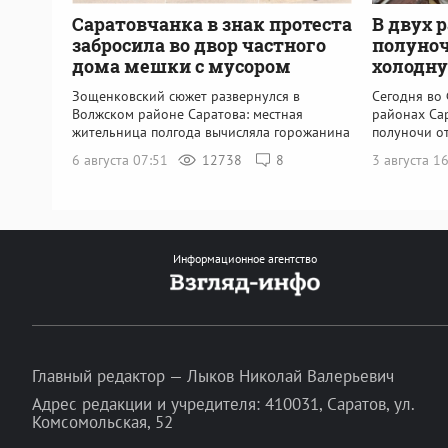
Саратовчанка в знак протеста
В двух 
забросила во двор частного
полуно
дома мешки с мусором
холодну
Зощенковский сюжет развернулся в
Сегодня во
Волжском районе Саратова: местная
районах Са
жительница полгода вычисляла горожанина
полуночи о
6 августа 07:51
12738
8
3 августа 1
Информационное агентство
Главный редактор — Лыков Николай Валерьевич
Адрес редакции и учредителя: 410031, Саратов, ул.
Комсомольская, 52