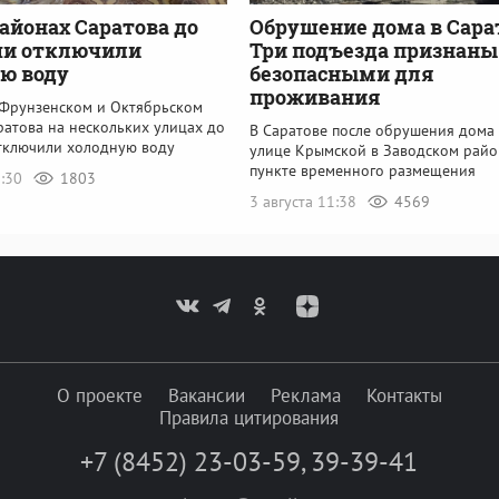
районах Саратова до
Обрушение дома в Сара
чи отключили
Три подъезда признаны
ю воду
безопасными для
проживания
 Фрунзенском и Октябрьском
ратова на нескольких улицах до
В Саратове после обрушения дома
тключили холодную воду
улице Крымской в Заводском райо
пункте временного размещения
6:30
1803
3 августа 11:38
4569
О проекте
Вакансии
Реклама
Контакты
Правила цитирования
+7 (8452) 23-03-59
,
39-39-41