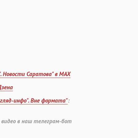
". Новости Саратова" в MAX
Дзена
згляд-инфо". Вне формата"
:
 видео в наш телеграм-бот