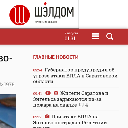
7 августа
01:31
во-
ГЛАВНЫЕ НОВОСТИ
Губернатор предупредил об
09:54
угрозе атаки БПЛА в Саратовской
области
1978
Жители Саратова и
09:41
Энгельса задыхаются из-за
пожара на свалке
4
При атаке БПЛА на
09:12
Энгельс пострадал 16-летний