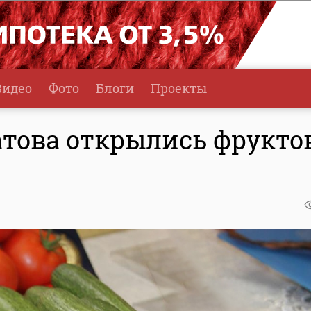
Видео
Фото
Блоги
Проекты
атова открылись фрукто