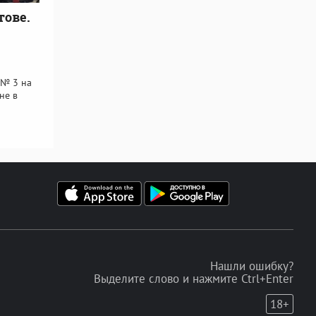
тове.
 № 3 на
не в
Нашли ошибку?
Выделите слово и нажмите Ctrl+Enter
18+