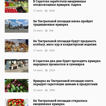
В Саратове заработали ежедневные
плодоовощные ярмарки. Адреса
27 июля
3040
На Театральной площади вновь пройдет
традиционная ярмарка
24 июля
846
На Театральной площади будут продавать
колбасу, мясо кур и кондитерские изделия
17 июля
1504
В Саратове два дня будет проходить ярмарка
народных промыслов и сувениров
14 июля
1924
Ярмарка на Театральной площади опять
порадует саратовцев ценами и продуктами
10 июля
2090
На Театральной площади открылась
ежедневная ярмарка