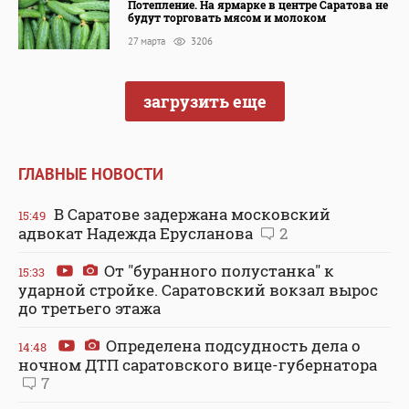
Потепление. На ярмарке в центре Саратова не
будут торговать мясом и молоком
27 марта
3206
загрузить еще
ГЛАВНЫЕ НОВОСТИ
В Саратове задержана московский
15:49
адвокат Надежда Ерусланова
2
От "буранного полустанка" к
15:33
ударной стройке. Саратовский вокзал вырос
до третьего этажа
Определена подсудность дела о
14:48
ночном ДТП саратовского вице-губернатора
7