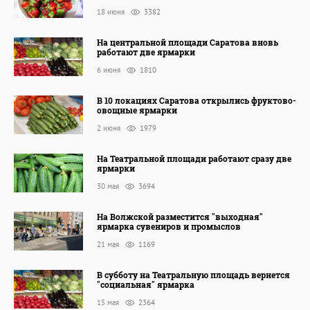
18 июня
3382
На центральной площади Саратова вновь
работают две ярмарки
6 июня
1810
В 10 локациях Саратова открылись фруктово-
овощные ярмарки
2 июня
1979
На Театральной площади работают сразу две
ярмарки
30 мая
3694
На Волжской разместится "выходная"
ярмарка сувениров и промыслов
21 мая
1169
В субботу на Театральную площадь вернется
"социальная" ярмарка
15 мая
2364