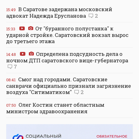
В Саратове задержана московский
15:49
адвокат Надежда Ерусланова
2
От "буранного полустанка" к
15:33
ударной стройке. Саратовский вокзал вырос
до третьего этажа
Определена подсудность дела о
14:48
ночном ДТП саратовского вице-губернатора
7
Смог над городами. Саратовские
08:41
санврачи официально признали загрязнение
воздуха "Ситиматиком"
2
Олег Костин станет областным
07:50
министром здравоохранения