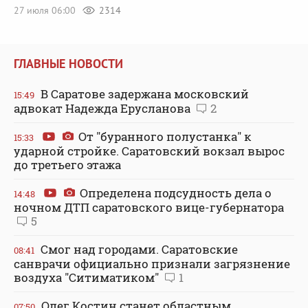
27 июля 06:00
2314
ГЛАВНЫЕ НОВОСТИ
В Саратове задержана московский
15:49
адвокат Надежда Ерусланова
2
От "буранного полустанка" к
15:33
ударной стройке. Саратовский вокзал вырос
до третьего этажа
Определена подсудность дела о
14:48
ночном ДТП саратовского вице-губернатора
5
Смог над городами. Саратовские
08:41
санврачи официально признали загрязнение
воздуха "Ситиматиком"
1
Олег Костин станет областным
07:50