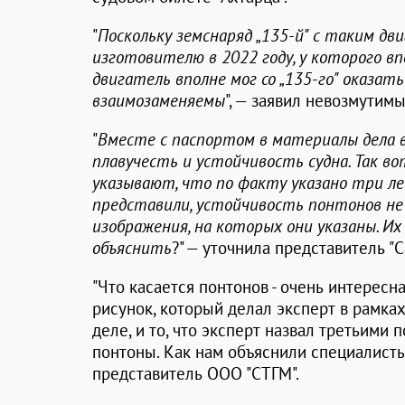
"
Поскольку земснаряд „135-й" с таким дв
изготовителю в 2022 году, у которого вп
двигатель вполне мог со „135-го" оказать
взаимозаменяемы
", — заявил невозмутимы
"
Вместе с паспортом в материалы дела в
плавучесть и устойчивость судна. Так во
указывают, что по факту указано три ле
представили, устойчивость понтонов н
изображения, на которых они указаны. И
объяснить
?" — уточнила представитель "
"Что касается понтонов - очень интересн
рисунок, который делал эксперт в рамка
деле, и то, что эксперт назвал третьими 
понтоны. Как нам объяснили специалисты,
представитель ООО "СТГМ".