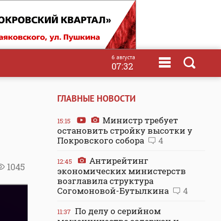
6 августа
07:32
ГЛАВНЫЕ НОВОСТИ
Министр требует
15:15
остановить стройку высотки у
Покровского собора
4
Антирейтинг
12:45
1045
экономических министерств
возглавила структура
Согомоновой-Бутылкина
4
По делу о серийном
11:37