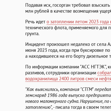
Подавая иск, госорган требовал взыскат
млн рублей в качестве возмещения ущерб
Речь идет
о затоплении летом 2023 года 
технического флота, применяемого для 
грунта.
Инцидент произошел недалеко от села А
июня 2023 года, когда при буксировке по
а находившееся на его борту дизельное 
По информации компании "АСС НГТЭК", к
разливов, сотрудники организации
собрал
водохранилища 2400 литров смеси нефт
"
Как выяснилось, компания "СТГМ" переда
земснаряд 1986 года выпуска предприяти
нового маломерного судна. Нарушение, по 
затоплению
", - писала тогда в своем те