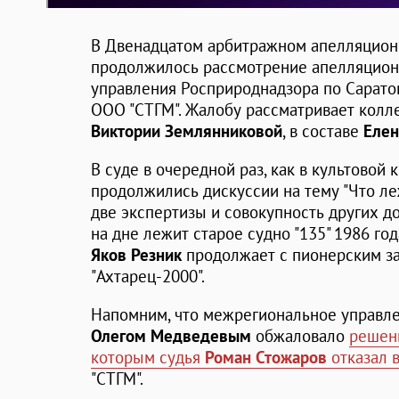
В Двенадцатом арбитражном апелляцион
продолжилось рассмотрение апелляцио
управления Росприроднадзора по Сарато
ООО "СТГМ". Жалобу рассматривает колл
Виктории Землянниковой
, в составе
Елен
В суде в очередной раз, как в культовой 
продолжились дискуссии на тему "Что леж
две экспертизы и совокупность других до
на дне лежит старое судно "135" 1986 го
Яков Резник
продолжает с пионерским за
"Ахтарец-2000".
Напомним, что межрегиональное управле
Олегом Медведевым
обжаловало
решени
которым судья
Роман Стожаров
отказал 
"СТГМ".