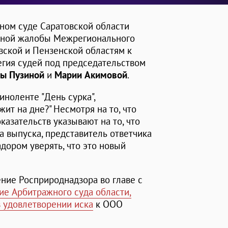
ном суде Саратовской области
нной жалобы Межрегионального
вской и Пензенской областям к
егия судей под председательством
ы Пузиной
и
Марии Акимовой
.
киноленте "День сурка",
ит на дне?" Несмотря на то, что
казательств указывают на то, что
да выпуска, представитель ответчика
дором уверять, что это новый
ние Росприроднадзора во главе с
е Арбитражного суда области,
в удовлетворении иска
к ООО