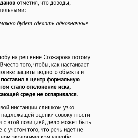
рданов
отметил, что доводы,
ятельными:
 можно будет сделать однозначные
лобу на решение Стожарова потому
Вместо того, чтобы, как настаивает
логике защиты водного объекта и
 поставил в центр формальную
гом стало отклонение иска,
ужающей среде не оспаривался
.
ервой инстанции слишком узко
ал надлежащей оценки совокупности
я с этой позицией, дело может быть
с учетом того, что речь идет не
рупном экологическом ущербе