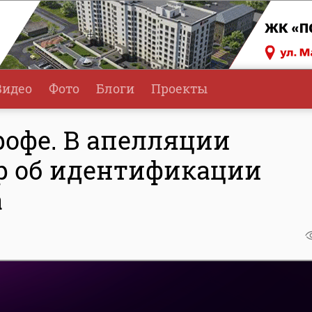
Видео
Фото
Блоги
Проекты
рофе. В апелляции
р об идентификации
а