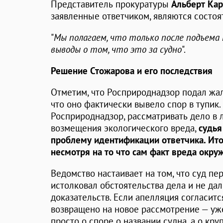
Представитель прокуратуры
Альберт Ка
заявленные ответчиком, являются состо
"
Мы полагаем, что только после подъема
выводы о том, что это за судно
".
Решение Стожарова и его последствия
Отметим, что Росприроднадзор подал жа
что оно фактически вывело спор в тупик. 
Росприроднадзор, рассматривать дело в 
возмещения экологического вреда,
судья
проблему идентификации ответчика. Ито
несмотря на то что сам факт вреда окр
Ведомство настаивает на том, что суд п
истолковал обстоятельства дела и не д
доказательств. Если апелляция согласитс
возвращено на новое рассмотрение — уже 
просто о споре о названии судна, а о к