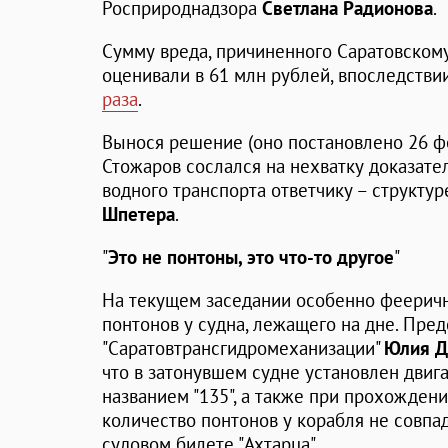
Росприроднадзора
Светлана Радионова
.
Сумму вреда, причиненного Саратовском
оценивали в 61 млн рублей, впоследстви
раза
.
Вынося решение (оно постановлено 26 фе
Стожаров сослался на нехватку доказат
водного транспорта ответчику – структ
Шпетера
.
"
Это не понтоны, это что-то другое
"
На текущем заседании особенно фееричн
понтонов у судна, лежащего на дне. Пре
"Саратовтрансгидромеханизации"
Юлия Д
что в затонувшем судне установлен двиг
названием "135", а также при прохожден
количество понтонов у корабля не совпад
судовом билете "Ахтарца".