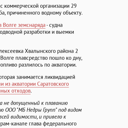
ь с коммерческой организации 29
а, причиненного водному объекту.
в Волге земснаряда
- судна
подводной разработки и выемки
лексеевка Хвалынского района 2
 Волге плавсредство пошло ко дну,
топливо разлилось по акватории.
оторая занимается ликвидацией
и из акватории Саратовского
яных отходов
.
ла не допущенный к плаванию
ю ООО "МБ Недры Групп" под видом
всей видимости, и привело к
леграм-канале глава федерального