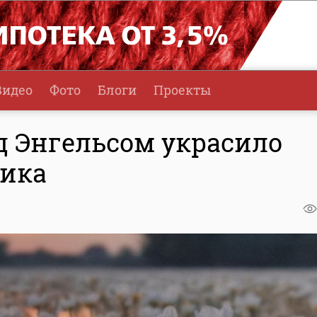
Видео
Фото
Блоги
Проекты
д Энгельсом украсило
ника