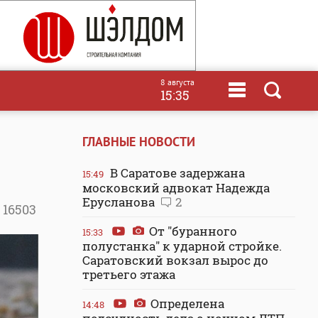
8 августа
15:35
ГЛАВНЫЕ НОВОСТИ
В Саратове задержана
15:49
московский адвокат Надежда
Ерусланова
2
16503
От "буранного
15:33
полустанка" к ударной стройке.
Саратовский вокзал вырос до
третьего этажа
Определена
14:48