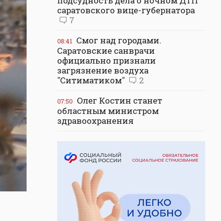
подсудность дела о ночном ДТП
саратовского вице-губернатора
7
Смог над городами.
08:41
Саратовские санврачи
официально признали
загрязнение воздуха
"Ситиматиком"
2
Олег Костин станет
07:50
областным министром
здравоохранения