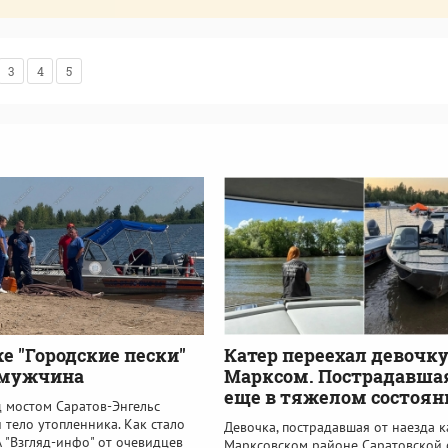
3
4
5
е "Городские пески"
Катер переехал девочку
 мужчина
Марксом. Пострадавшая
еще в тяжелом состоян
д мостом Саратов-Энгельс
тело утопленника. Как стало
Девочка, пострадавшая от наезда к
 "Взгляд-инфо" от очевидцев
Марксовском районе Саратовской 