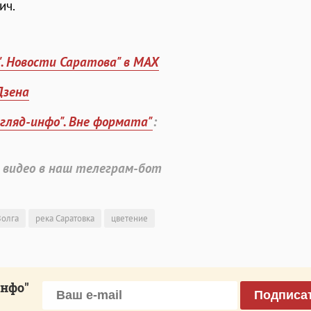
ич.
". Новости Саратова" в MAX
Дзена
згляд-инфо". Вне формата"
:
 видео в наш телеграм-бот
Волга
река Саратовка
цветение
инфо"
Подписа