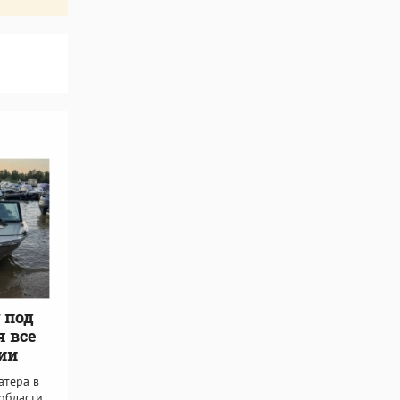
 под
 все
ии
атера в
области