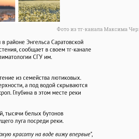
Фото из тг-канала Максима Че
и в районе Энгельса Саратовской
тения, сообщает в своем тг-канале
иматологии СГУ им.
стение из семейства лютиковых.
ерхности, а под водой скрываются
роп. Глубина в этом месте реки
й, тысячи белых бутонов
щего луга посреди реки.
акую красоту на воде вижу впервые
",