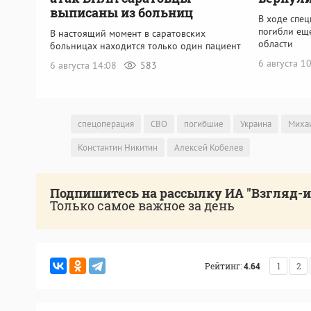
выписаны из больниц
В ходе спе
погибли ещ
В настоящий момент в саратовских
области
больницах находится только один пациент
6 августа 1
6 августа 14:08
583
спецоперация
СВО
погибшие
Украина
Миха
Константин Никитин
Алексей Кобелев
Подпишитесь на рассылку ИА "Взгляд-
Только самое важное за день
Рейтинг:
4.64
1
2