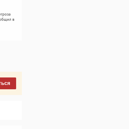
угроза
ообщил в
ться