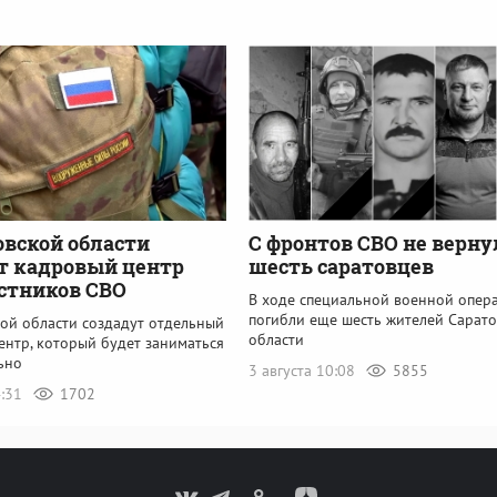
овской области
С фронтов СВО не верну
т кадровый центр
шесть саратовцев
стников СВО
В ходе специальной военной опер
погибли еще шесть жителей Сарат
кой области создадут отдельный
области
ентр, который будет заниматься
ьно
3 августа 10:08
5855
4:31
1702