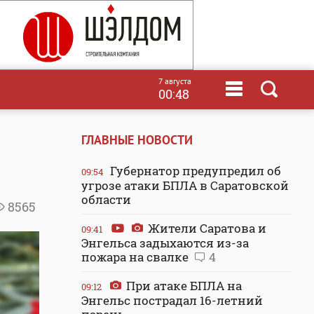
7 августа
00:48
ГЛАВНЫЕ НОВОСТИ
Губернатор предупредил об
09:54
угрозе атаки БПЛА в Саратовской
области
8565
Жители Саратова и
09:41
Энгельса задыхаются из-за
пожара на свалке
4
При атаке БПЛА на
09:12
Энгельс пострадал 16-летний