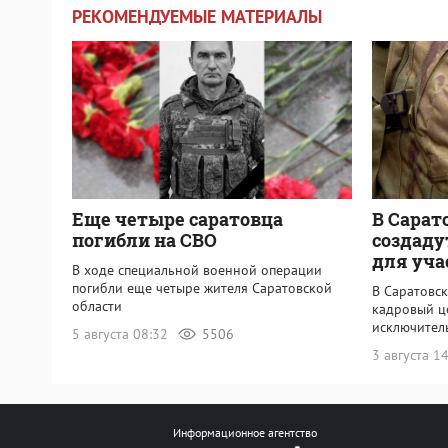
РЕКОМЕНДУЕМЫЕ МАТЕРИАЛЫ
Еще четыре саратовца
В Сарат
погибли на СВО
создаду
для уча
В ходе специальной военной операции
погибли еще четыре жителя Саратовской
В Саратовс
области
кадровый ц
исключител
5 августа 08:32
5506
3 августа 1
Информационное агентство