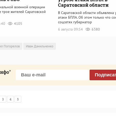
Саратовской области
циальной военной операции
е трое жителей Саратовской
В Саратовской области объявлена 
атаки БПЛА. Об этом только что с
соцсетях губернатор
0:40
4105
6 августа 09:54
6380
ил Погорелов
Иван Данильченко
инфо"
Подписа
3
4
5