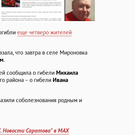
погибли
еще четверо жителей
зала, что завтра в селе Мироновка
ым
.
ей сообщила о гибели
Михаила
го района – о гибели
Ивана
разили соболезнования родным и
". Новости Саратова" в MAX