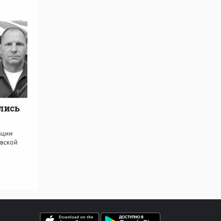
лись
ации
овской