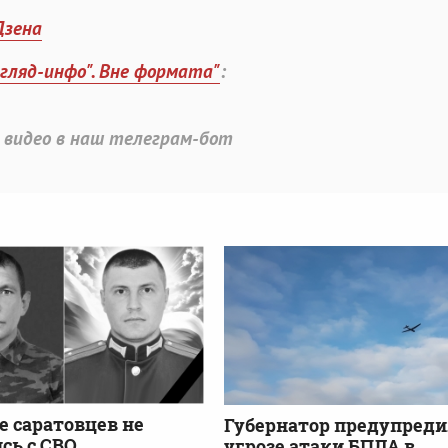
Дзена
згляд-инфо". Вне формата"
:
 видео в наш телеграм-бот
е саратовцев не
Губернатор предупреди
сь с СВО
угрозе атаки БПЛА в