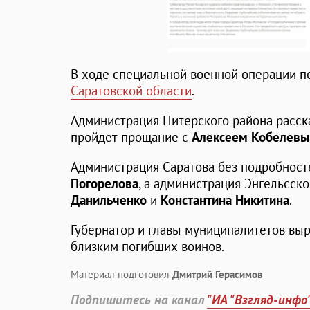
В ходе специальной военной операции 
Саратовской области
.
Администрация Питерского района расска
пройдет прощание с
Алексеем Кобелев
Администрация Саратова без подробност
Погорелова
, а администрация Энгельсско
Данильченко
и
Константина Никитина
.
Губернатор и главы муниципалитетов вы
близким погибших воинов.
Материал подготовил
Дмитрий Герасимов
Подпишитесь на канал
"ИА "Взгляд-инфо