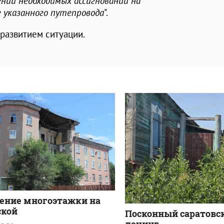
нии необходимых ассигнований на
 указанного путепровода
".
 развитием ситуации.
ение многоэтажки на
кой
Посконный саратовс
дачинг