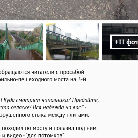
+11 фо
обращаются читатели с просьбой
бильно-пешеходного моста на 3-й
! Куда смотрят чиновники? Предайте,
та огласке! Вся надежда на вас!
" -
азрушенного стыка между плитами.
 походил по мосту и полазил под ним,
и видео - "для потомков".