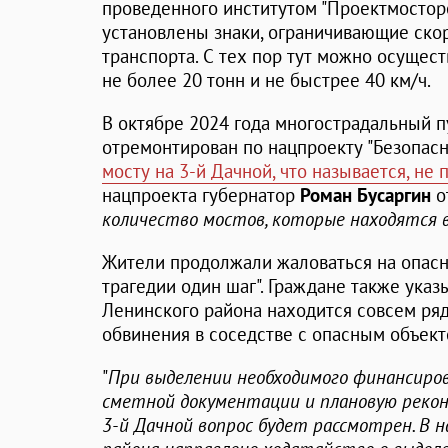
проведенного институтом "Проектмосторе
установлены знаки, ограничивающие ско
транспорта. С тех пор тут можно осущес
не более 20 тонн и не быстрее 40 км/ч.
В октябре 2024 года многострадальный п
отремонтирован по нацпроекту "Безопасн
мосту на 3-й Дачной, что называется, не 
нацпроекта губернатор
Роман Бусаргин
от
количество мостов, которые находятся
Жители продолжали жаловаться на опасно
трагедии один шаг". Граждане также указ
Ленинского района находится совсем ря
обвинения в соседстве с опасным объект
"
При выделении необходимого финансиро
сметной документации и плановую реко
3-й Дачной вопрос будет рассмотрен. В