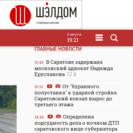
8 августа
19:21
ГЛАВНЫЕ НОВОСТИ
В Саратове задержана
15:49
московский адвокат Надежда
Ерусланова
2
От "буранного
15:33
полустанка" к ударной стройке.
Саратовский вокзал вырос до
третьего этажа
Определена
14:48
подсудность дела о ночном ДТП
саратовского вице-губернатора