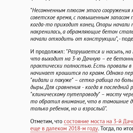
"
Несомненным плюсом этого сооружения я
советское время, с повышенным запасом 
когда-то приходит конец. Опоры начали 
накренилась, а обрамляющие бетон сталь
начали отходить от конструкции
", - п
И продолжил:
"Разрушается и насыпь, н
что выходит на 3-ю Дачную – ее бетонна
практически полностью. Есть провалы в
начинает крошится по краям. Однако пер
"видали и похуже" – сетка-рабица по бол
дыры. Для сравнения - когда я последний
"клиническому путепроводу" – мосту чере
то обратил внимание, что в тамошние д
только ребенок, но и взрослый".
Отметим, что
состояние моста на 3-й Да
еще в далеком 2018-м году
. Тогда, по и