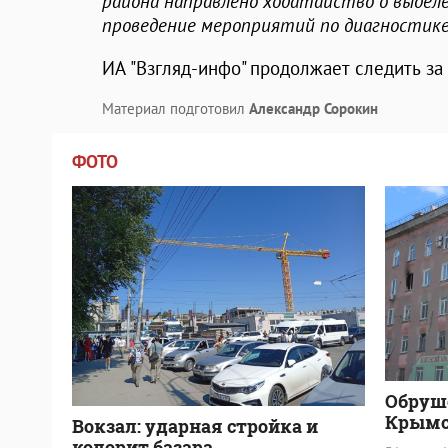
района направлено ходатайство о выделе
проведение мероприятий по диагностике
ИА "Взгляд-инфо" продолжает следить за
Материал подготовил
Александр Сорокин
ФОТО
Обруш
Крымс
Вокзал: ударная стройка и
колорит базара