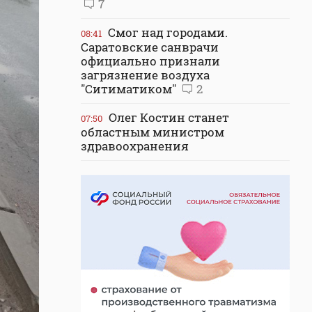
7
Смог над городами.
08:41
Саратовские санврачи
официально признали
загрязнение воздуха
"Ситиматиком"
2
Олег Костин станет
07:50
областным министром
здравоохранения