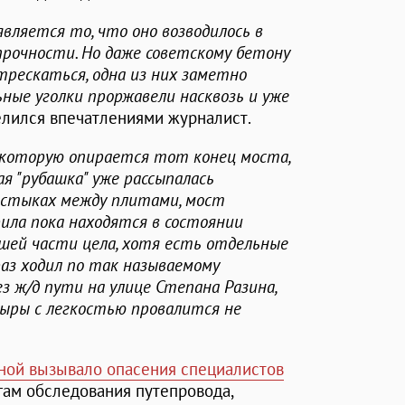
вляется то, что оно возводилось в
прочности. Но даже советскому бетону
трескаться, одна из них заметно
ные уголки проржавели насквозь и уже
оделился впечатлениями журналист.
а которую опирается тот конец моста,
я "рубашка" уже рассыпалась
 стыках между плитами, мост
ила пока находятся в состоянии
ьшей части цела, хотя есть отдельные
 раз ходил по так называемому
з ж/д пути на улице Степана Разина,
ыры с легкостью провалится не
чной вызывало опасения специалистов
тогам обследования путепровода,