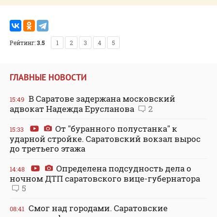
Рейтинг:
3.5
1
2
3
4
5
ГЛАВНЫЕ НОВОСТИ
В Саратове задержана московский
15:49
адвокат Надежда Ерусланова
2
От "буранного полустанка" к
15:33
ударной стройке. Саратовский вокзал вырос
до третьего этажа
Определена подсудность дела о
14:48
ночном ДТП саратовского вице-губернатора
5
Смог над городами. Саратовские
08:41