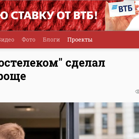
Видео
Фото
Блоги
Проекты
Ростелеком" сделал
роще