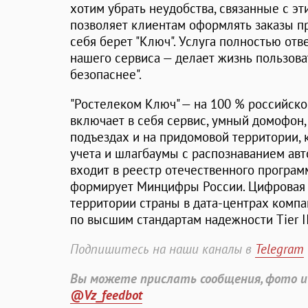
хотим убрать неудобства, связанные с э
позволяет клиентам оформлять заказы п
себя берет "Ключ". Услуга полностью отв
нашего сервиса — делает жизнь пользов
безопаснее".
"Ростелеком Ключ" — на 100 % российско
включает в себя сервис, умный домофон
подъездах и на придомовой территории, 
учета и шлагбаумы с распознаванием ав
входит в реестр отечественного програм
формирует Минцифры России. Цифровая
территории страны в дата-центрах компа
по высшим стандартам надежности Tier II
Подпишитесь на наши каналы в
Telegram
Вы можете прислать сообщения, фото и
@Vz_feedbot