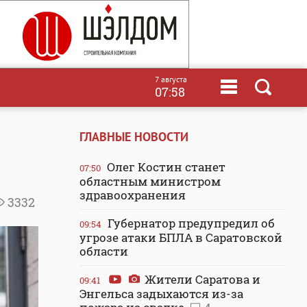
7 августа
07:58
ГЛАВНЫЕ НОВОСТИ
Олег Костин станет
07:50
областным министром
здравоохранения
3332
Губернатор предупредил об
09:54
угрозе атаки БПЛА в Саратовской
области
Жители Саратова и
09:41
Энгельса задыхаются из-за