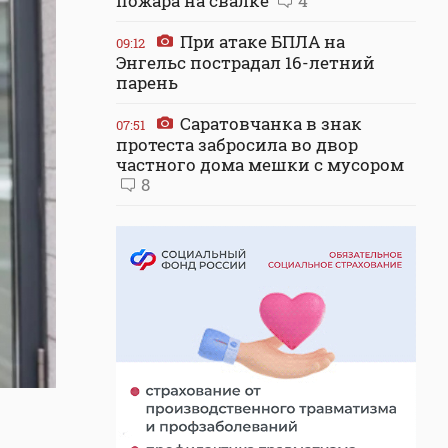
пожара на свалке
4
При атаке БПЛА на
09:12
Энгельс пострадал 16-летний
парень
Саратовчанка в знак
07:51
протеста забросила во двор
частного дома мешки с мусором
8