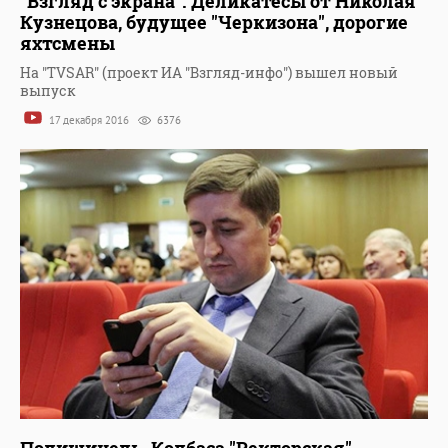
"Взгляд с экрана". Деликатесы от Николая
Кузнецова, будущее "Черкизона", дорогие
яхтсмены
На "TVSAR" (проект ИА "Взгляд-инфо") вышел новый
выпуск
17 декабря 2016
6376