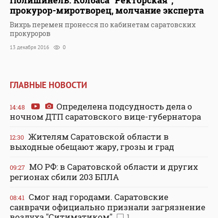
Полишинель. Колбаса "Ректорская",
прокурор-миротворец, молчание эксперта
Вихрь перемен пронесся по кабинетам саратовских
прокуроров
13 декабря 2016
0
ГЛАВНЫЕ НОВОСТИ
Определена подсудность дела о
14:48
ночном ДТП саратовского вице-губернатора
Жителям Саратовской области в
12:30
выходные обещают жару, грозы и град
МО РФ: в Саратовской области и других
09:27
регионах сбили 203 БПЛА
Смог над городами. Саратовские
08:41
санврачи официально признали загрязнение
воздуха "Ситиматиком"
1