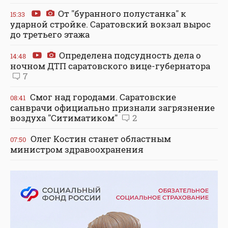
От "буранного полустанка" к
15:33
ударной стройке. Саратовский вокзал вырос
до третьего этажа
Определена подсудность дела о
14:48
ночном ДТП саратовского вице-губернатора
7
Смог над городами. Саратовские
08:41
санврачи официально признали загрязнение
воздуха "Ситиматиком"
2
Олег Костин станет областным
07:50
министром здравоохранения