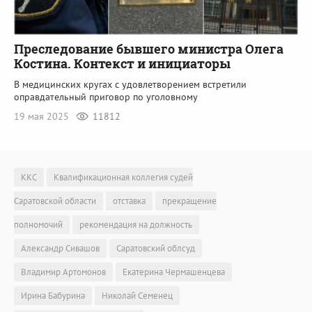
Преследование бывшего министра Олега
Костина. Контекст и инициаторы
В медицинских кругах с удовлетворением встретили
оправдательный приговор по уголовному
19 мая 2025
11812
ККС
Квалификационная коллегия судей
Саратовской области
отставка
прекращение
полномочий
рекомендация на должность
Александр Сивашов
Саратовский облсуд
Владимир Артомонов
Екатерина Чермашенцева
Ирина Бабурина
Николай Семенец