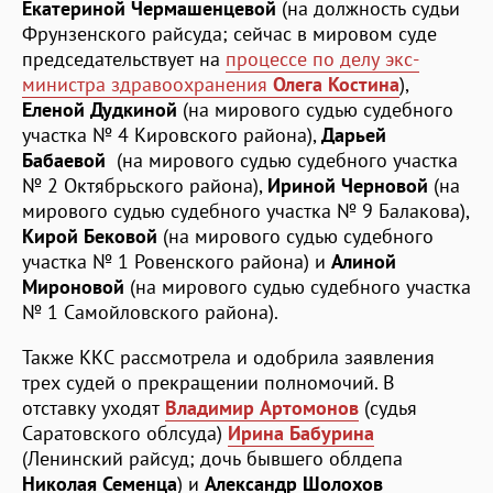
Екатериной Чермашенцевой
(на должность судьи
Фрунзенского райсуда; сейчас в мировом суде
председательствует на
процессе по делу экс-
министра здравоохранения
Олега Костина
),
Еленой Дудкиной
(на мирового судью судебного
участка № 4 Кировского района),
Дарьей
Бабаевой
(на мирового судью судебного участка
№ 2 Октябрьского района),
Ириной Черновой
(на
мирового судью судебного участка № 9 Балакова),
Кирой Бековой
(на мирового судью судебного
участка № 1 Ровенского района) и
Алиной
Мироновой
(на мирового судью судебного участка
№ 1 Самойловского района).
Также ККС рассмотрела и одобрила заявления
трех судей о прекращении полномочий. В
отставку уходят
Владимир Артомонов
(судья
Саратовского облсуда)
Ирина Бабурина
(Ленинский райсуд; дочь бывшего облдепа
Николая Семенца
) и
Александр Шолохов