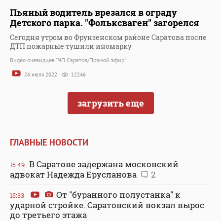
Пьяный водитель врезался в ограду
Детского парка. "Фольксваген" загорелся
Сегодня утром во Фрунзенском районе Саратова после
ДТП пожарные тушили иномарку
Видео очевидцев "ЧП Саратов/Прямой эфир"
24 июля 2022
12246
загрузить еще
ГЛАВНЫЕ НОВОСТИ
В Саратове задержана московский
15:49
адвокат Надежда Ерусланова
2
От "буранного полустанка" к
15:33
ударной стройке. Саратовский вокзал вырос
до третьего этажа