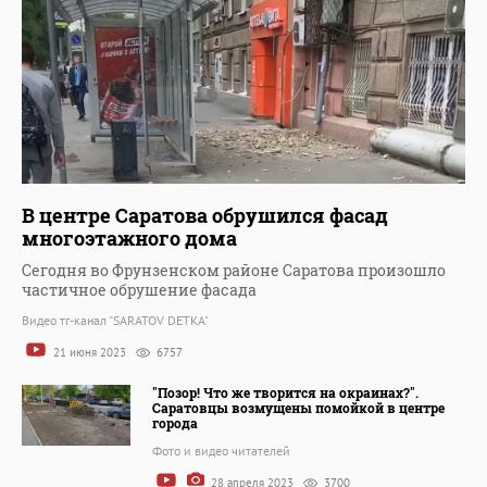
В центре Саратова обрушился фасад
многоэтажного дома
Сегодня во Фрунзенском районе Саратова произошло
частичное обрушение фасада
Видео тг-канал "SARATOV DETKA"
21 июня 2023
6757
"Позор! Что же творится на окраинах?".
Саратовцы возмущены помойкой в центре
города
Фото и видео читателей
28 апреля 2023
3700