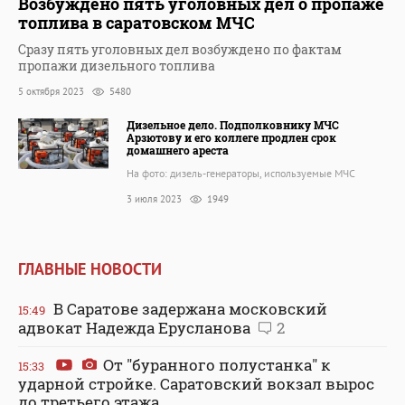
Возбуждено пять уголовных дел о пропаже
топлива в саратовском МЧС
Сразу пять уголовных дел возбуждено по фактам
пропажи дизельного топлива
5 октября 2023
5480
Дизельное дело. Подполковнику МЧС
Арзютову и его коллеге продлен срок
домашнего ареста
На фото: дизель-генераторы, используемые МЧС
3 июля 2023
1949
ГЛАВНЫЕ НОВОСТИ
В Саратове задержана московский
15:49
адвокат Надежда Ерусланова
2
От "буранного полустанка" к
15:33
ударной стройке. Саратовский вокзал вырос
до третьего этажа