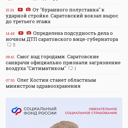
От "буранного полустанка" к
15:33
ударной стройке. Саратовский вокзал вырос
до третьего этажа
Определена подсудность дела о
14:48
ночном ДТП саратовского вице-губернатора
5
Смог над городами. Саратовские
08:41
санврачи официально признали загрязнение
воздуха "Ситиматиком"
1
Олег Костин станет областным
07:50
министром здравоохранения