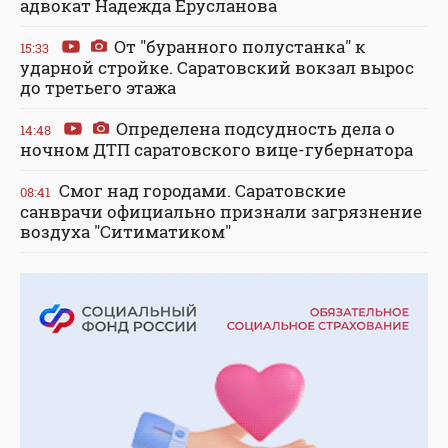
адвокат Надежда Ерусланова
От "буранного полустанка" к
15:33
ударной стройке. Саратовский вокзал вырос
до третьего этажа
Определена подсудность дела о
14:48
ночном ДТП саратовского вице-губернатора
Смог над городами. Саратовские
08:41
санврачи официально признали загрязнение
воздуха "Ситиматиком"