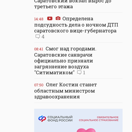
Саратовский вокзал вырос до
третьего этажа
Определена
14:48
подсудность дела о ночном ДТП
саратовского вице-губернатора
4
Смог над городами.
08:41
Саратовские санврачи
официально признали
загрязнение воздуха
"Ситиматиком"
1
Олег Костин станет
07:50
областным министром
здравоохранения