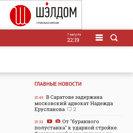
7 августа
22:19
ГЛАВНЫЕ НОВОСТИ
В Саратове задержана
15:49
московский адвокат Надежда
Ерусланова
2
От "буранного
15:33
полустанка" к ударной стройке.