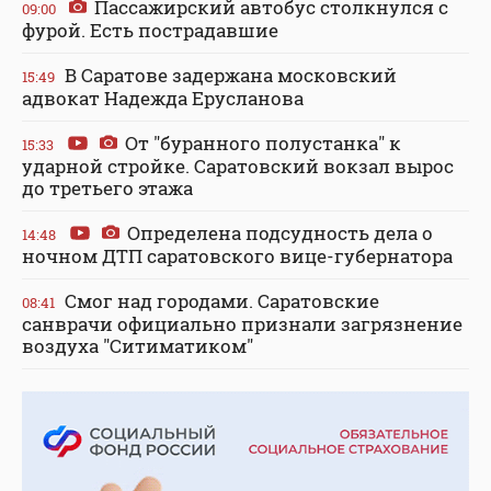
Пассажирский автобус столкнулся с
09:00
фурой. Есть пострадавшие
В Саратове задержана московский
15:49
адвокат Надежда Ерусланова
От "буранного полустанка" к
15:33
ударной стройке. Саратовский вокзал вырос
до третьего этажа
Определена подсудность дела о
14:48
ночном ДТП саратовского вице-губернатора
Смог над городами. Саратовские
08:41
санврачи официально признали загрязнение
воздуха "Ситиматиком"