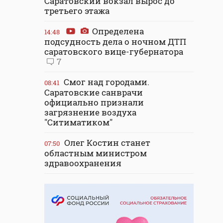
Саратовский вокзал вырос до
третьего этажа
Определена
14:48
подсудность дела о ночном ДТП
саратовского вице-губернатора
7
Смог над городами.
08:41
Саратовские санврачи
официально признали
загрязнение воздуха
"Ситиматиком"
Олег Костин станет
07:50
областным министром
здравоохранения