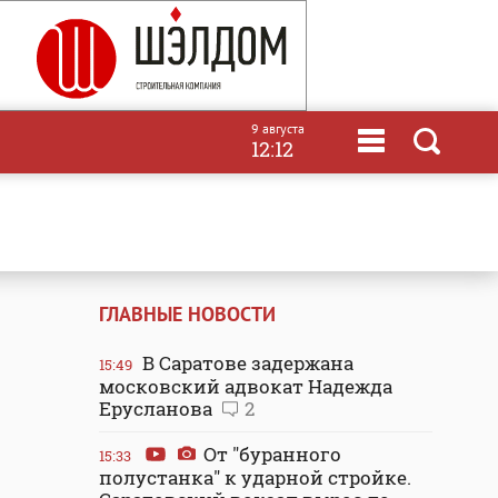
9 августа
12:12
ГЛАВНЫЕ НОВОСТИ
В Саратове задержана
15:49
московский адвокат Надежда
Ерусланова
2
От "буранного
15:33
полустанка" к ударной стройке.