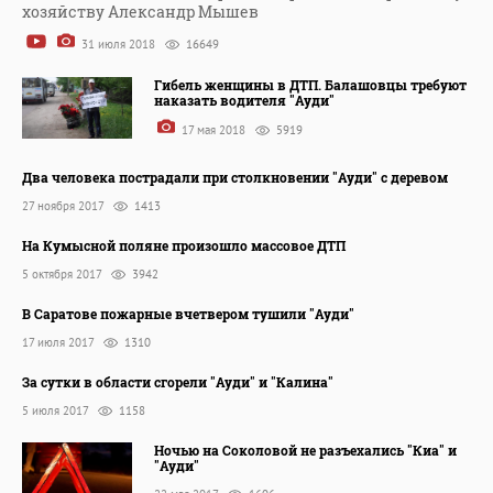
хозяйству Александр Мышев
31 июля 2018
16649
Гибель женщины в ДТП. Балашовцы требуют
наказать водителя "Ауди"
17 мая 2018
5919
Два человека пострадали при столкновении "Ауди" с деревом
27 ноября 2017
1413
На Кумысной поляне произошло массовое ДТП
5 октября 2017
3942
В Саратове пожарные вчетвером тушили "Ауди"
17 июля 2017
1310
За сутки в области сгорели "Ауди" и "Калина"
5 июля 2017
1158
Ночью на Соколовой не разъехались "Киа" и
"Ауди"