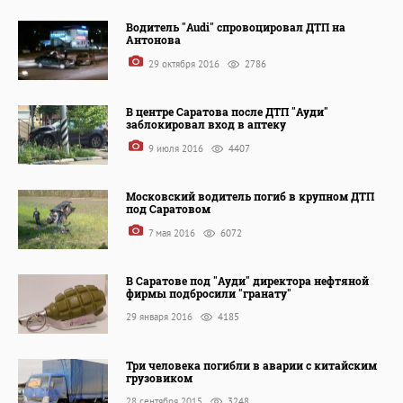
Водитель "Audi" спровоцировал ДТП на
Антонова
29 октября 2016
2786
В центре Саратова после ДТП "Ауди"
заблокировал вход в аптеку
9 июля 2016
4407
Московский водитель погиб в крупном ДТП
под Саратовом
7 мая 2016
6072
В Саратове под "Ауди" директора нефтяной
фирмы подбросили "гранату"
29 января 2016
4185
Три человека погибли в аварии с китайским
грузовиком
28 сентября 2015
3248