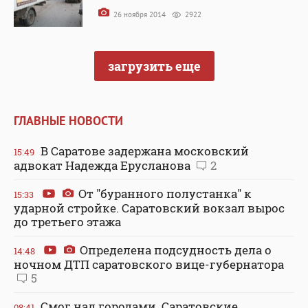
26 ноября 2014
2922
загрузить еще
ГЛАВНЫЕ НОВОСТИ
В Саратове задержана московский
15:49
адвокат Надежда Ерусланова
2
От "буранного полустанка" к
15:33
ударной стройке. Саратовский вокзал вырос
до третьего этажа
Определена подсудность дела о
14:48
ночном ДТП саратовского вице-губернатора
5
Смог над городами. Саратовские
08:41