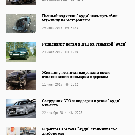
Пьяный водитель "Ауди" насмерть сбил
мужчину на мотороллере
29 июня 2015
3183
Рецидивист попал в ДТП на угнанной "Ауди"
24 июня 2015
1930
Женщину госпитализировали после
столкновения иномарки с деревом
11 июня 2015
2332
Сотрудник СТО заподозрен в угоне "Ауди"
клиента
22 декабря 2014
2228
В центре Саратова "Ауди" столкнулась с
хлебовозом