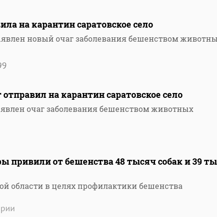
ила на карантин саратовское село
ыявлен новый очаг заболевания бешенством животн
99
отправил на карантин саратовское село
ыявлен очаг заболевания бешенством животных
ы привили от бешенства 48 тысяч собак и 39 т
кой области в целях профилактики бешенства
арии