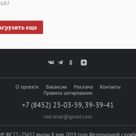
4687
агрузить еще
О проекте
Вакансии
Реклама
Контакты
Правила цитирования
+7 (8452) 23-03-59
,
39-39-41
red.vzsar@gmail.com
№ ФС77–75657 выдан 8 мая 2019 года Федеральной службой