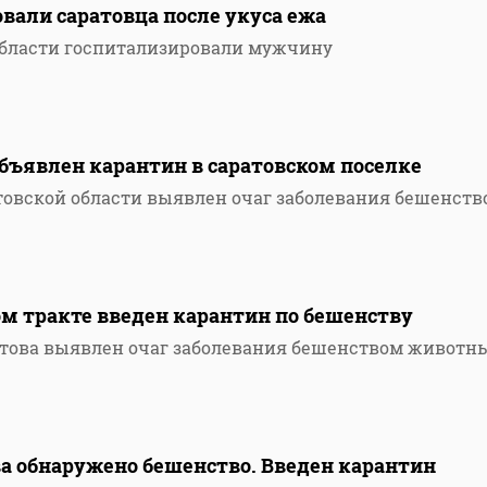
вали саратовца после укуса ежа
области госпитализировали мужчину
бъявлен карантин в саратовском поселке
товской области выявлен очаг заболевания бешенств
ом тракте введен карантин по бешенству
атова выявлен очаг заболевания бешенством животн
а обнаружено бешенство. Введен карантин