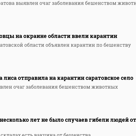
ратова выявлен очаг заболевания бешенством живот
овцы на окраине области ввели карантин
атовской области объявлен карантин по бешенству
 лиса отправила на карантин саратовское село
явлен очаг заболевания бешенством животных
 несколько лет не было случаев гибели людей о
 складах есть вакцина от бешенства