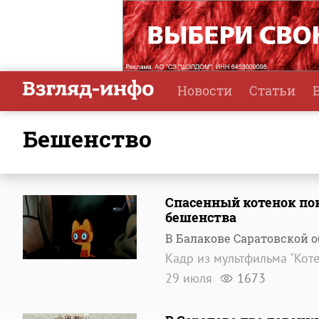
Новости
Статьи
бешенство
Спасенный котенок пок
бешенства
В Балакове Саратовской о
Кадр из мультфильма "Коте
29 июля
1673