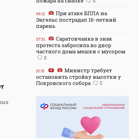
пожара на свалке
4
При атаке БПЛА на
09:12
Энгельс пострадал 16-летний
парень
Саратовчанка в знак
07:51
протеста забросила во двор
частного дома мешки с мусором
8
Министр требует
15:15
остановить стройку высотки у
Покровского собора
5
от
ных