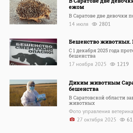
В Саратове две девочк
ежом
В Саратове две девочки 
14 июля
2801
Бешенство животных. Р
С 1 декабря 2025 года пр
бешенства
17 ноября 2025
1219
Диким животным Сарат
бешенства
В Саратовской области з
животных
Фото управления ветерин
27 октября 2025
61