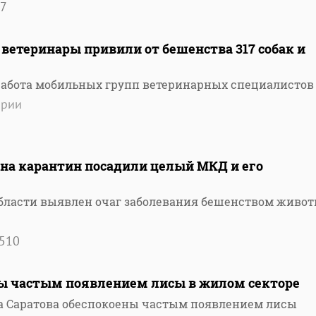
7
ветеринары привили от бешенства 317 собак и
работа мобильных групп ветеринарных специалистов
арии
 на карантин посадили целый МКД и его
области выявлен очаг заболевания бешенством живо
510
ы частым появлением лисы в жилом секторе
а Саратова обеспокоены частым появлением лисы