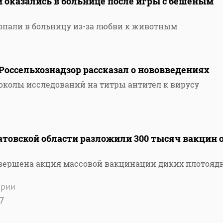
и оказались в больнице после игры с бешеным
попали в больницу из-за любви к животным
оссельхознадзор рассказал о нововведениях
отоколы исследований на титры антител к вирусу
овской области разложили 300 тысяч вакцин 
авершена акция массовой вакцинации диких плотояд
арии
7