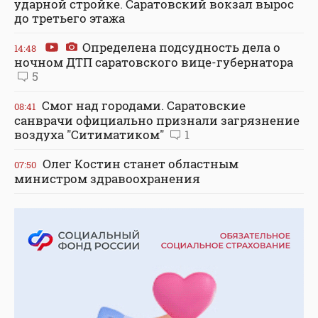
ударной стройке. Саратовский вокзал вырос
до третьего этажа
Определена подсудность дела о
14:48
ночном ДТП саратовского вице-губернатора
5
Смог над городами. Саратовские
08:41
санврачи официально признали загрязнение
воздуха "Ситиматиком"
1
Олег Костин станет областным
07:50
министром здравоохранения