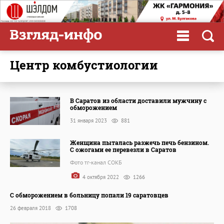
центр комбустиологии
В Саратов из области доставили мужчину с
обморожением
31 января 2023
881
Женщина пыталась разжечь печь бензином.
С ожогами ее перевезли в Саратов
Фото тг-канал СОКБ
4 октября 2022
1266
С обморожением в больницу попали 19 саратовцев
26 февраля 2018
1708