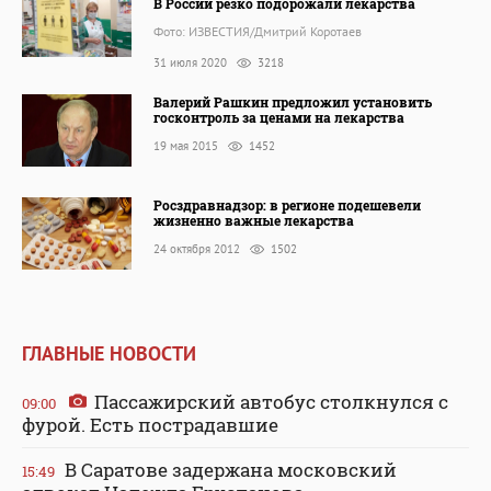
В России резко подорожали лекарства
Фото: ИЗВЕСТИЯ/Дмитрий Коротаев
31 июля 2020
3218
Валерий Рашкин предложил установить
госконтроль за ценами на лекарства
19 мая 2015
1452
Росздравнадзор: в регионе подешевели
жизненно важные лекарства
24 октября 2012
1502
ГЛАВНЫЕ НОВОСТИ
Пассажирский автобус столкнулся с
09:00
фурой. Есть пострадавшие
В Саратове задержана московский
15:49