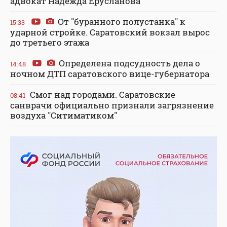
адвокат Надежда Ерусланова
От "буранного полустанка" к
15:33
ударной стройке. Саратовский вокзал вырос
до третьего этажа
Определена подсудность дела о
14:48
ночном ДТП саратовского вице-губернатора
Смог над городами. Саратовские
08:41
санврачи официально признали загрязнение
воздуха "Ситиматиком"