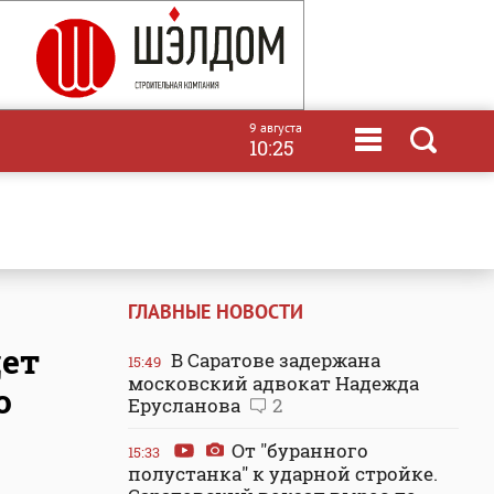
9 августа
10:25
ГЛАВНЫЕ НОВОСТИ
дет
В Саратове задержана
15:49
московский адвокат Надежда
о
Ерусланова
2
От "буранного
15:33
полустанка" к ударной стройке.