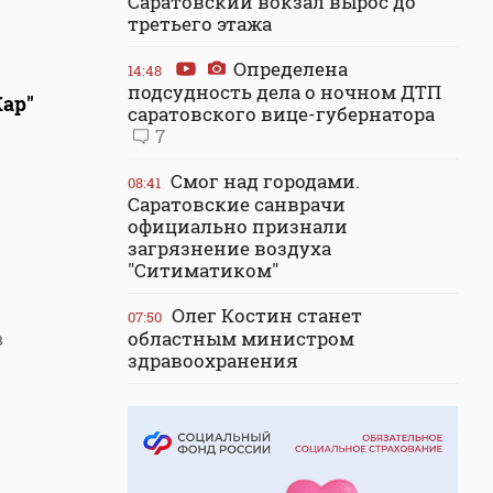
Саратовский вокзал вырос до
третьего этажа
Определена
14:48
подсудность дела о ночном ДТП
Кар"
саратовского вице-губернатора
7
Смог над городами.
08:41
Саратовские санврачи
официально признали
загрязнение воздуха
"Ситиматиком"
Олег Костин станет
07:50
областным министром
в
здравоохранения