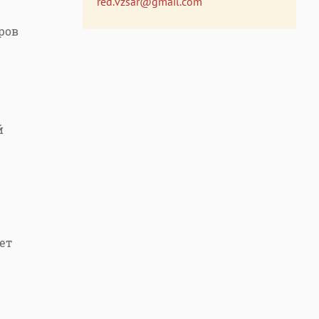
red.vzsar@gmail.com
ров
й
ет