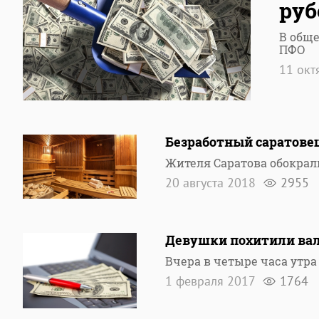
руб
В обще
ПФО
11 окт
Безработный саратове
Жителя Саратова обокрали
20 августа 2018
2955
Девушки похитили вал
Вчера в четыре часа утр
1 февраля 2017
1764