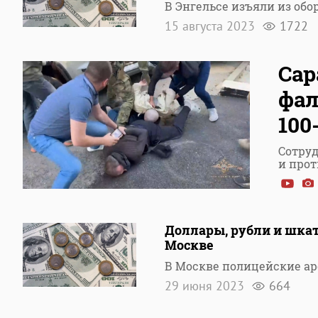
В Энгельсе изъяли из об
15 августа 2023
1722
Сар
фа
100
Сотру
и про
Доллары, рубли и шкат
Москве
В Москве полицейские ар
29 июня 2023
664