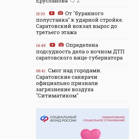
Ерусланова
2
От "буранного
15:33
полустанка" к ударной стройке.
Саратовский вокзал вырос до
третьего этажа
Определена
14:48
подсудность дела о ночном ДТП
саратовского вице-губернатора
Смог над городами.
08:41
Саратовские санврачи
официально признали
загрязнение воздуха
"Ситиматиком"