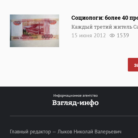
Социологи: более 40 п
Каждый третий житель Са
15 июня 2012
1539
з
Информационное агентство
Главный редактор — Лыков Николай Валерьевич