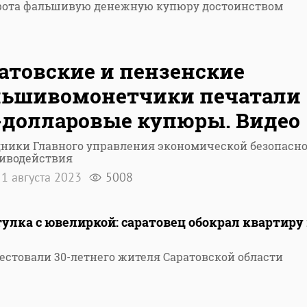
орота фальшивую денежную купюру достоинством
атовские и пензенские
льшивомонетчики печатали
-долларовые купюры. Видео
дники Главного управления экономической безопасн
тиводействия
1 августа 2023
5008
улка с ювелиркой: саратовец обокрал квартиру 
естовали 30-летнего жителя Саратовской области