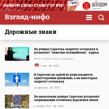
дорожные знаки
На улицах Саратова запретят остановку и
установят "лежачих полицейских". Адреса
Фото тг-канал мэрии Саратова
2 мая
4445
В Саратове на одной из улиц вводится
одностороннее движение, а на некоторых
запретят остановку
20 февраля
4897
На нескольких улицах Саратова установят
запрещающие остановку дорожные знаки
6 ноября 2025
2455