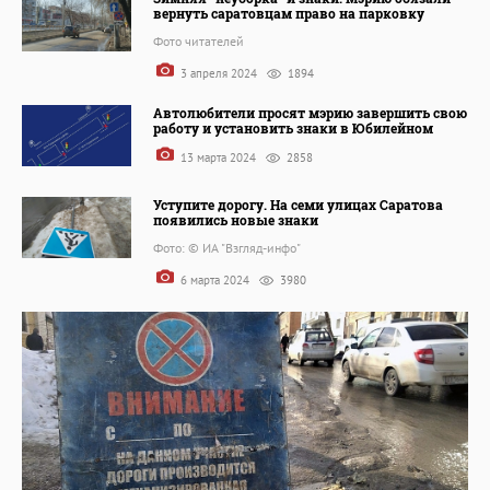
вернуть саратовцам право на парковку
Фото читателей
3 апреля 2024
1894
Автолюбители просят мэрию завершить свою
работу и установить знаки в Юбилейном
13 марта 2024
2858
Уступите дорогу. На семи улицах Саратова
появились новые знаки
Фото: © ИА "Взгляд-инфо"
6 марта 2024
3980