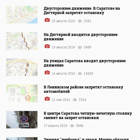
Двустороннее движение. В Саратове на
Дегтярной запретят остановку
28 августа 2024
2581
На Дегтярной вводится двустороннее
движение
19 августа 2024
5489
На улицах Саратова вводят двустороннее
движение
14 августа 2024
13650
В Ленинском районе запретят остановку
автомобилей
21 мая 2024
3324
В центре Саратова четную-нечетную стоянку
сменят на запрет остановки
17 апреля 2024
3696
Зимняя "неуборка" и знаки. Мэрию обязали