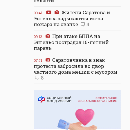
области
Жители Саратова и
09:41
Энгельса задыхаются из-за
пожара на свалке
4
При атаке БПЛА на
09:12
Энгельс пострадал 16-летний
парень
Саратовчанка в знак
07:51
протеста забросила во двор
частного дома мешки с мусором
8