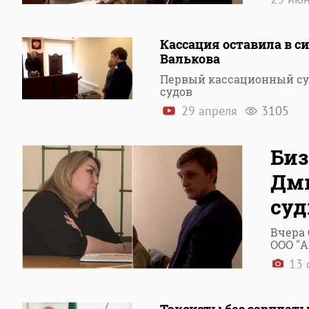
Кассация оставила в с
Валькова
Первый кассационный су
судов
29 апреля
3105
Биз
Дми
суд
Вчера 
ООО "А
13 