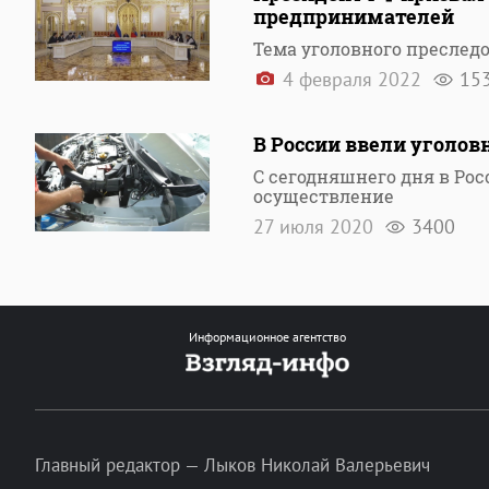
предпринимателей
Тема уголовного пресле
4 февраля 2022
15
В России ввели уголов
C сегодняшнего дня в Рос
осуществление
27 июля 2020
3400
Информационное агентство
Главный редактор — Лыков Николай Валерьевич