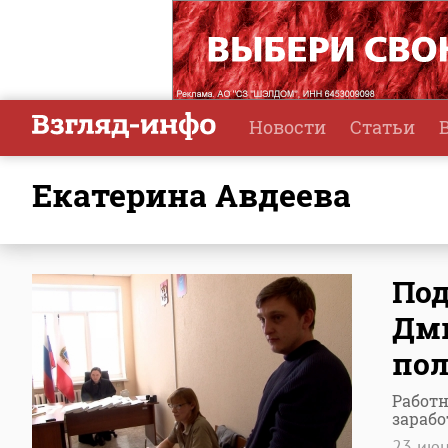
Новости
Статьи
Екатерина Авдеева
По
Дми
пол
Работн
зарабо
23 ию