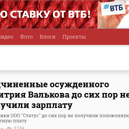
Видео
Фото
Блоги
Проекты
дчиненные осужденного
трия Валькова до сих пор н
учили зарплату
ики ООО "Статус" до сих пор не получили положенну
тную плату
ня
2276