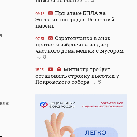
пожара на свалке
4
При атаке БПЛА на
09:12
Энгельс пострадал 16-летний
парень
я
Саратовчанка в знак
07:51
протеста забросила во двор
частного дома мешки с мусором
8
Министр требует
15:15
остановить стройку высотки у
Покровского собора
5
телю