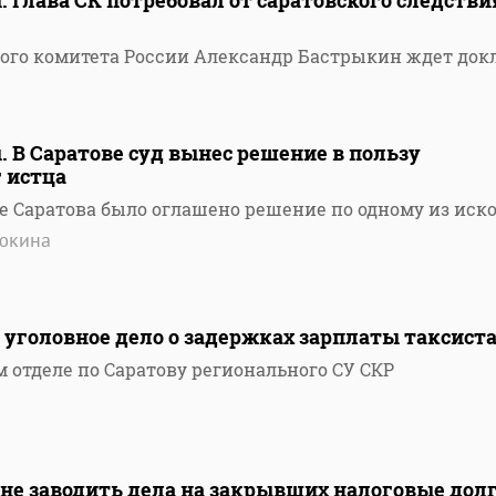
. Глава СК потребовал от саратовского следстви
ого комитета России Александр Бастрыкин ждет док
. В Саратове суд вынес решение в пользу
г истца
е Саратова было оглашено решение по одному из иск
тюкина
 уголовное дело о задержках зарплаты таксист
 отделе по Саратову регионального СУ СКР
не заводить дела на закрывших налоговые дол