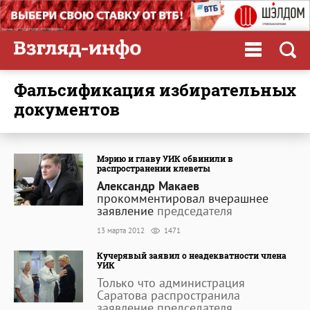
фальсификация избирательных
документов
Мэрию и главу УИК обвинили в
распространении клеветы
Александр Макаев
прокомментировал вчерашнее
заявление
председателя
13 марта 2012
1471
Кучерявый заявил о неадекватности члена
УИК
Только что администрация
Саратова распространила
заявление председателя