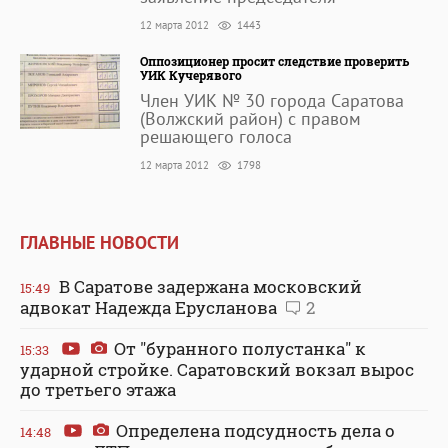
12 марта 2012
1443
Оппозиционер просит следствие проверить
УИК Кучерявого
Член УИК № 30 города Саратова
(Волжский район) с правом
решающего голоса
12 марта 2012
1798
ГЛАВНЫЕ НОВОСТИ
В Саратове задержана московский
15:49
адвокат Надежда Ерусланова
2
От "буранного полустанка" к
15:33
ударной стройке. Саратовский вокзал вырос
до третьего этажа
Определена подсудность дела о
14:48