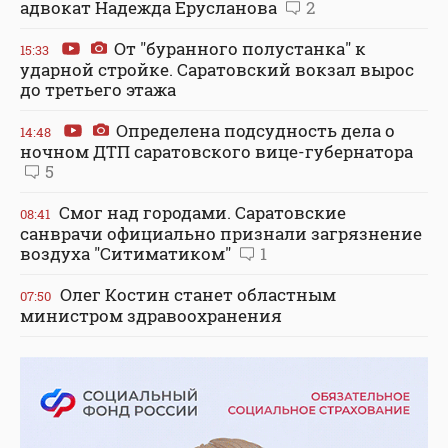
адвокат Надежда Ерусланова
2
От "буранного полустанка" к
15:33
ударной стройке. Саратовский вокзал вырос
до третьего этажа
Определена подсудность дела о
14:48
ночном ДТП саратовского вице-губернатора
5
Смог над городами. Саратовские
08:41
санврачи официально признали загрязнение
воздуха "Ситиматиком"
1
Олег Костин станет областным
07:50
министром здравоохранения