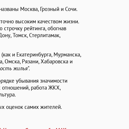
названы Москва, Грозный и Сочи.
аточно высоким качеством жизни.
ю строчку рейтинга, обогнав
ону, Томск, Стерлитамак,
(как и Екатеринбурга, Мурманска,
, Омска, Рязани, Хабаровска и
ность жилья
".
орядке убывания значимости
 отношений, работа ЖКХ,
льтура.
ых оценок самих жителей.