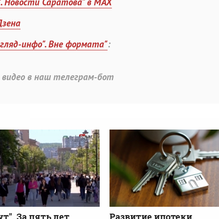
". Новости Саратова" в MAX
Дзена
згляд-инфо". Вне формата"
:
 видео в наш телеграм-бот
ут". За пять лет
Развитие ипотеки.