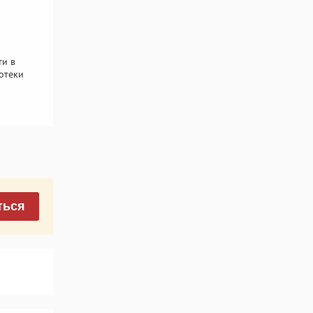
ти в
отеки
ться