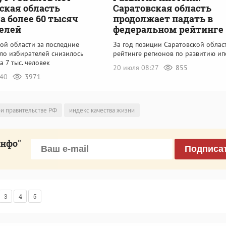
ская область
Саратовская область
а более 60 тысяч
продолжает падать в
елей
федеральном рейтинге
ой области за последние
За год позиции Саратовской облас
сло избирателей снизилось
рейтинге регионов по развитию ип
а 7 тыс. человек
20 июля 08:27
855
:40
3971
и правительстве РФ
индекс качества жизни
инфо"
Подписа
3
4
5