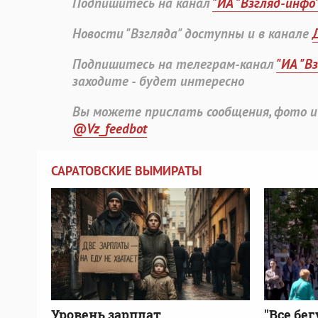
Подпишитесь на канал
"ИА "Взгляд-инфо
Новости "Взгляда" доступны и в канале
Подпишитесь на телеграм-канал
"ИА "В
заходите - будет интересно
Вы можете прислать сообщения, фото и
@Vz_feedbot
САРАТОВСКИЕ ВЫМИРАТЫ
Уровень зарплат.
"Все бег