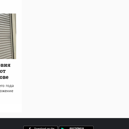
овия
ют
ове
его года
ложение