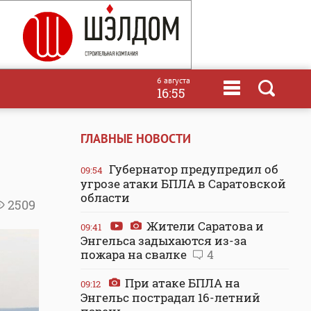
6 августа
16:55
ГЛАВНЫЕ НОВОСТИ
Губернатор предупредил об
09:54
угрозе атаки БПЛА в Саратовской
области
2509
Жители Саратова и
09:41
Энгельса задыхаются из-за
пожара на свалке
4
При атаке БПЛА на
09:12
Энгельс пострадал 16-летний