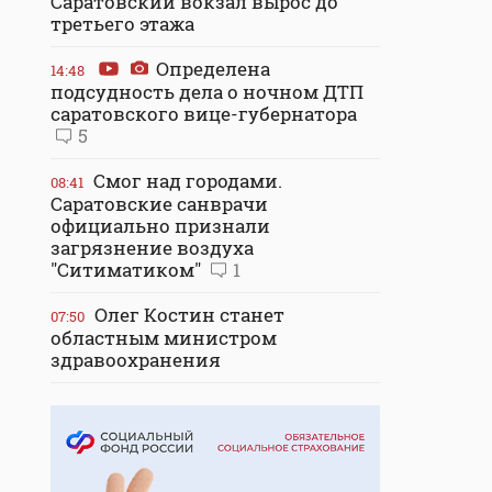
Саратовский вокзал вырос до
третьего этажа
Определена
14:48
подсудность дела о ночном ДТП
саратовского вице-губернатора
5
Смог над городами.
08:41
Саратовские санврачи
официально признали
загрязнение воздуха
"Ситиматиком"
1
Олег Костин станет
07:50
областным министром
здравоохранения