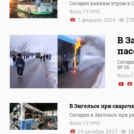
Сегодня ранним утром в С
Фото ГУ МЧС
3 февраля 2024
27
В З
пас
Сегодн
№ 36
Фото Г
В Энгельсе при свароч
Сегодня в Энгельсе при р
Фото ГУ МЧС
24 октября 2023
18