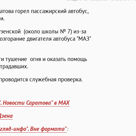
атова горел пассажирский автобус,
и.
узенской (около школы № 7) из-за
згорание двигателя автобуса "МАЗ"
и тушение огня и оказать помощь
страдавших.
проводится служебная проверка.
". Новости Саратова" в MAX
Дзена
згляд-инфо". Вне формата"
: