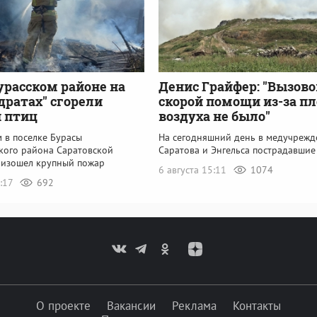
урасском районе на
Денис Грайфер: "Вызово
адратах" сгорели
скорой помощи из-за пл
 птиц
воздуха не было"
 в поселке Бурасы
На сегодняшний день в медучрежд
кого района Саратовской
Саратова и Энгельса пострадавшие
оизошел крупный пожар
6 августа 15:11
1074
3:17
692
О проекте
Вакансии
Реклама
Контакты