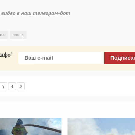
 видео в наш телеграм-бот
кая
пожар
инфо"
Подписа
3
4
5