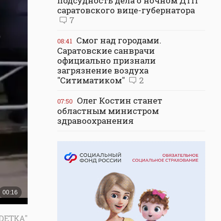
подсудность дела о ночном ДТП
саратовского вице-губернатора
7
Смог над городами.
08:41
Саратовские санврачи
официально признали
загрязнение воздуха
"Ситиматиком"
2
Олег Костин станет
07:50
областным министром
здравоохранения
 DETKA"