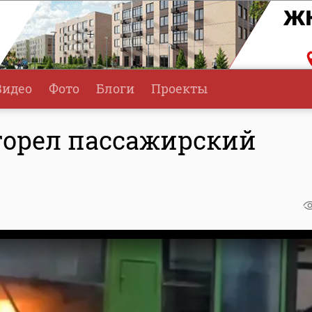
Видео
Фото
Блоги
Проекты
 горел пассажирский