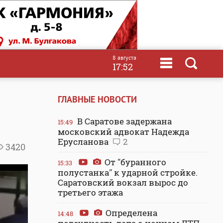
8 августа
17:52
ГЛАВНЫЕ НОВОСТИ
В Саратове задержана
15:49
московский адвокат Надежда
Ерусланова
2
3420
От "буранного
15:33
полустанка" к ударной стройке.
Саратовский вокзал вырос до
третьего этажа
Определена
14:48