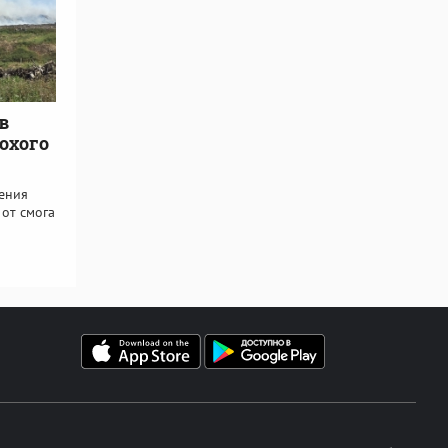
в
охого
ения
 от смога