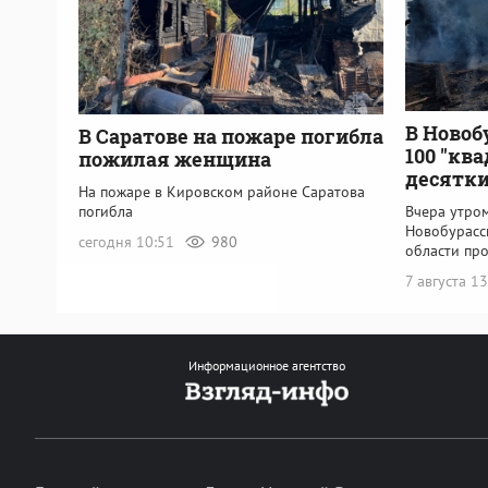
В Новоб
В Саратове на пожаре погибла
100 "кв
пожилая женщина
десятки
На пожаре в Кировском районе Саратова
Вчера утром
погибла
Новобурасс
сегодня 10:51
980
области пр
7 августа 1
Информационное агентство